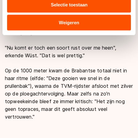
Molnija-stadion. In de jaren dat Wüst moeizaam op
Selectie toestaan
combineren met andere gegevens die u aan hen heeft
gang kwam, ging ze juist in de trainingen bevestiging
verstrekt of die zij hebben verzameld via hun services.
zoeken dat ze goed op schema lag. Daardoor deed
Sommige partners kunnen gegevens doorgeven aan
Weigeren
de rijdster te veel arbeid en stond ze vervolgens niet
landen buiten de EU, zoals de VS, waar mogelijk geen
volledig uitgerust aan de start van de races.
adequaat beschermingsniveau geldt volgens de GDPR.
Door op ‘Toestaan’ te klikken, stemt u in met deze
"
Nu komt er toch een soort rust over me heen
"
,
overdracht. Meer informatie vindt u in ons
cookiebeleid
.
erkende Wüst.
"
Dat is wel prettig.
"
Op de 1000 meter kwam de Brabantse totaal niet in
haar ritme (elfde:
"
Deze gooien we snel in de
prullenbak
"
), waarna de TVM-rijdster afsloot met zilver
op de ploegachtervolging. Maar zelfs na zo'n
topweekeinde bleef ze immer kritisch:
"
Het zijn nog
geen topraces, maar dit geeft absoluut veel
vertrouwen.
"