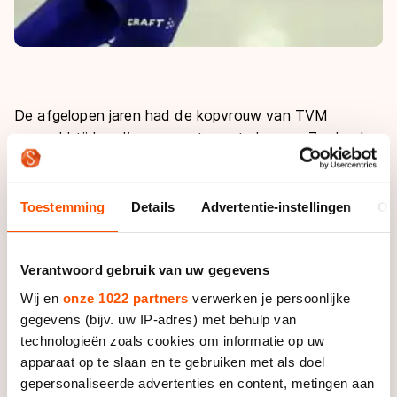
De afgelopen jaren had de kopvrouw van TVM
geregeld tijd nodig om op stoom te komen. Ze deed
altijd wel mee om de ereplaatsen, maar de
hoofdprijzen werden meestal pas veroverd wanneer
ze flink wat wedstrijdritme had opgedaan. Dit
Toestemming
Details
Advertentie-instellingen
Ov
schaatsjaar lijkt Wüst voor een ander scenario te
kiezen, getuige haar optreden in de Russische stad in
de Oeral.
"
Als seizoensstart is dit voor mij een unicum
"
,
Verantwoord gebruik van uw gegevens
sprak ze glunderend.
"
In 2007 en 2010 stond ik er ook
Wij en
onze 1022 partners
verwerken je persoonlijke
meteen vanaf het begin en dat werden mijn beste
gegevens (bijv. uw IP-adres) met behulp van
seizoenen. Dus dit gaat een mooi jaar worden.
"
technologieën zoals cookies om informatie op uw
apparaat op te slaan en te gebruiken met als doel
Het hoogtepunt van het weekeinde beleefde Wüst
gepersonaliseerde advertenties en content, metingen aan