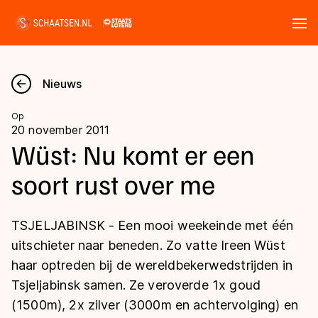
Tickets
Zoeken
Nieuws
Nieuws
Op
20 november 2011
Kalender
Wüst: Nu komt er een
soort rust over me
Disciplines
Marathon
Uitslagen
TSJELJABINSK - Een mooi weekeinde met één
Langebaan
uitschieter naar beneden. Zo vatte Ireen Wüst
Langebaan
haar optreden bij de wereldbekerwedstrijden in
Shorttrack
Tijden & historie
Tsjeljabinsk samen. Ze veroverde 1x goud
Shorttrack
Inlineskaten
(1500m), 2x zilver (3000m en achtervolging) en
Ranglijsten Langebaan
Marathon
Kunstschaatsen