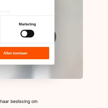
an zijn
rinting)
t
detailgedeelte
in. U kunt uw
Marketing
bieden en websiteverkeer te
 media, advertenties en
ie zij hebben verzameld via
Alles toestaan
s de VS, waar mogelijk geen
 in met deze overdracht.
 haar beslissing om