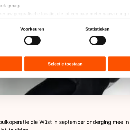
 ook graag:
er uw geografische locatie, die tot een paar meter nauwkeurig k
n door het actief te scannen op specifieke eigenschappen (fingerp
onlijke gegevens worden verwerkt en stel uw voorkeuren in he
Voorkeuren
Statistieken
jzigen of intrekken in de Cookieverklaring.
ent en advertenties te personaliseren, socialmediafuncties te 
tie over uw gebruik van onze site met onze partners voor social
bineren met andere gegevens die u aan hen heeft verstrekt of d
Selectie toestaan
ers kunnen gegevens doorgeven aan landen buiten de EU, zoal
 geldt volgens de GDPR. Door op ‘Toestaan’ te klikken, stemt u
ns
cookiebeleid
.
 buikoperatie die Wüst in september onderging mee in