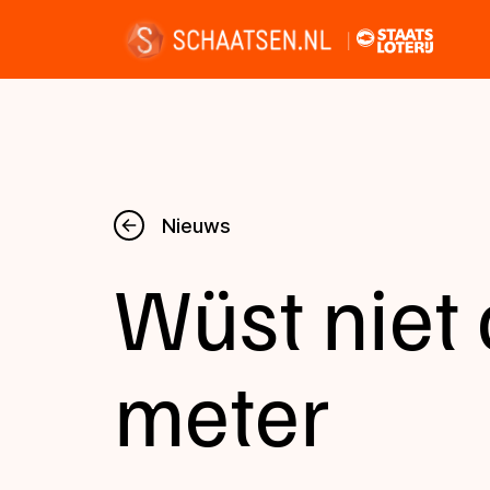
Nieuws
Nieuws
Wüst niet
Kalender
Disciplines
meter
Uitslagen