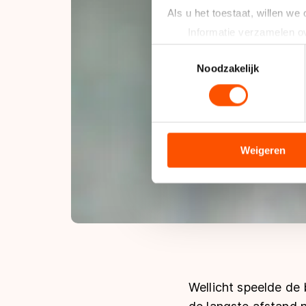
Als u het toestaat, willen we
Informatie verzamelen ov
Uw apparaat identificere
Toestemmingsselectie
Lees meer over hoe uw perso
Noodzakelijk
toestemming op elk moment wi
We gebruiken cookies om cont
analyseren. We delen informa
analyse. Zij kunnen deze com
Weigeren
hun services. Sommige partn
adequaat beschermingsniveau
Meer informatie vindt u in o
Wellicht speelde de