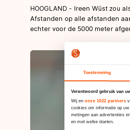
Tijden & historie
HOOGLAND - Ireen Wüst zou al
Afstanden op alle afstanden aan
echter voor de 5000 meter afge
De weg op
Schaatsfans
Olympische Spe
Toestemming
Verantwoord gebruik van u
Wij en
onze 1022 partners
v
cookies om informatie op uw 
metingen aan advertenties en
en met welke doelen.