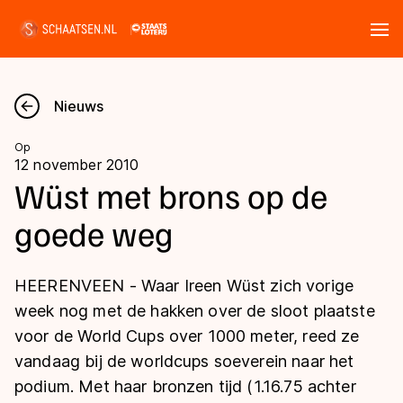
Tickets
Zoeken
Nieuws
Nieuws
Op
12 november 2010
Kalender
Wüst met brons op de
goede weg
Disciplines
Marathon
Uitslagen
HEERENVEEN - Waar Ireen Wüst zich vorige
Langebaan
week nog met de hakken over de sloot plaatste
Langebaan
voor de World Cups over 1000 meter, reed ze
Shorttrack
Tijden & historie
vandaag bij de worldcups soeverein naar het
Shorttrack
Inlineskaten
podium. Met haar bronzen tijd (1.16.75 achter
Ranglijsten Langebaan
Marathon
Kunstschaatsen