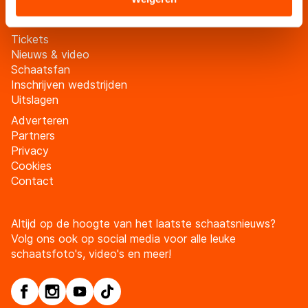
landen buiten de EU, zoals de VS, waar mogelijk geen
adequaat beschermingsniveau geldt volgens de GDPR.
Tickets
Door op ‘Toestaan’ te klikken, stemt u in met deze
Nieuws & video
overdracht. Meer informatie vindt u in ons
cookiebeleid
.
Schaatsfan
Inschrijven wedstrijden
Uitslagen
Adverteren
Partners
Privacy
Cookies
Contact
Altijd op de hoogte van het laatste schaatsnieuws?
Volg ons ook op social media voor alle leuke
schaatsfoto's, video's en meer!