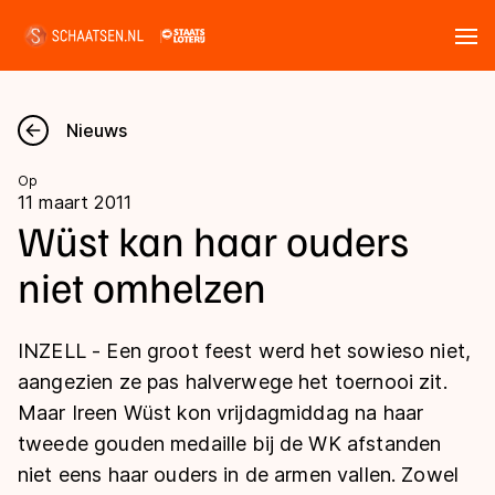
Tickets
Zoeken
Nieuws
Nieuws
Op
11 maart 2011
Kalender
Wüst kan haar ouders
niet omhelzen
Disciplines
Marathon
Uitslagen
INZELL - Een groot feest werd het sowieso niet,
Langebaan
aangezien ze pas halverwege het toernooi zit.
Langebaan
Maar Ireen Wüst kon vrijdagmiddag na haar
Shorttrack
Tijden & historie
tweede gouden medaille bij de WK afstanden
Shorttrack
Inlineskaten
niet eens haar ouders in de armen vallen. Zowel
Ranglijsten Langebaan
Marathon
Kunstschaatsen