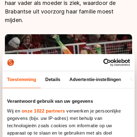
De weg op
haar vader als moeder is ziek, waardoor de
Persoonlijke records & tijden
Inlineskaten
Schoonrijden
Brabantse uit voorzorg haar familie moest
Inschrijven wedstrijden
Historie & statistiek
Schaatsfans
Kunstschaatsen
mijden.
Natuurijs
Algemene Nederlandse Schaatstijd
Alles voor jou als schaatsfan
Deze zomer de weg op
Olympische Spelen
Evenementen
Waar kan ik schaatsen en skaten?
Olympische Spelen
Tickets
Medaille overzicht
Livestreams
Medaillespiegel
Word schaatsfan!
Toestemming
Details
Advertentie-instellingen
Ov
Olympische uitslagen
Winacties
Van Jong tot Goud verhalen
Verantwoord gebruik van uw gegevens
Wij en
onze 1022 partners
verwerken je persoonlijke
gegevens (bijv. uw IP-adres) met behulp van
technologieën zoals cookies om informatie op uw
apparaat op te slaan en te gebruiken met als doel