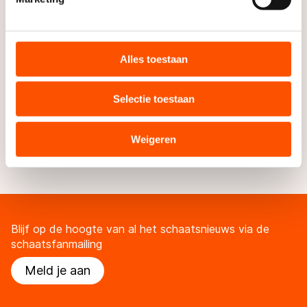
Uiteindelijk nam Wüst genoegen met een lagere
We gebruiken cookies om content en advertenties te
aanbieding. “In eerste instantie was ik gefrustreerd,
personaliseren, socialmediafuncties te bieden en
maar het is nu goed zoals het is. Ik kon me er bij
websiteverkeer te analyseren. We delen informatie over
Alles toestaan
neerleggen.”
uw gebruik van onze site met onze partners voor social
media, advertenties en analyse. Zij kunnen deze
Wüst heeft het gevoel dat ze nog niet klaar is met
Selectie toestaan
combineren met andere gegevens die u aan hen heeft
haar sport. “Ik heb nog een paar doelen. Ik heb
verstrekt of die zij hebben verzameld via hun services.
bijvoorbeeld nog nooit een wereldrecord geschaatst.”
Sommige partners kunnen gegevens doorgeven aan
Weigeren
landen buiten de EU, zoals de VS, waar mogelijk geen
adequaat beschermingsniveau geldt volgens de GDPR.
Door op ‘Toestaan’ te klikken, stemt u in met deze
overdracht. Meer informatie vindt u in ons
cookiebeleid
.
Blijf op de hoogte van al het schaatsnieuws via de
schaatsfanmailing
Meld je aan