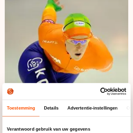
De weg op
Persoonlijke records & tijden
Inlineskaten
Schoonrijden
Inschrijven wedstrijden
Historie & statistiek
Schaatsfans
Kunstschaatsen
Natuurijs
Algemene Nederlandse Schaatstijd
Alles voor jou als schaatsfan
Deze zomer de weg op
Olympische Spelen
Evenementen
Waar kan ik schaatsen en skaten?
Olympische Spelen
Tickets
Medaille overzicht
Livestreams
Medaillespiegel
Word schaatsfan!
Olympische uitslagen
Winacties
Van Jong tot Goud verhalen
Toestemming
Details
Advertentie-instellingen
Ov
Verantwoord gebruik van uw gegevens
“Een maandje of anderhalf, in april en mei is het een