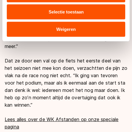
uw gebruik van onze site met onze partners voor social
media, advertenties en analyse. Zij kunnen deze
Juist daarom was de klap van het verliezen hard. “Ik
Selectie toestaan
combineren met andere gegevens die u aan hen heeft
ben uiteindelijk wel trots op mezelf, maar alleen titels
verstrekt of die zij hebben verzameld via hun services.
tellen. En als je dan zo dichtbij komt dan doet dat pijn.
Sommige partners kunnen gegevens doorgeven aan
Weigeren
Ik baalde al direct na de race dat ik in de derde ronde
landen buiten de EU, zoals de VS, waar mogelijk geen
31,8 reed en niet 31,6. En nu baal ik alleen nog maar
adequaat beschermingsniveau geldt volgens de GDPR.
meer.”
Door op ‘Toestaan’ te klikken, stemt u in met deze
overdracht. Meer informatie vindt u in ons
cookiebeleid
.
Dat ze door een val op de fiets het eerste deel van
het seizoen niet mee kon doen, verzachtten de pijn zo
vlak na de race nog niet echt. “Ik ging van tevoren
voor het podium, maar als ik eenmaal aan de start sta
dan denk ik wel: iedereen moet het nog maar doen. Ik
heb op zo’n moment altijd de overtuiging dat ook ik
kan winnen.”
Lees alles over de WK Afstanden op onze speciale
pagina