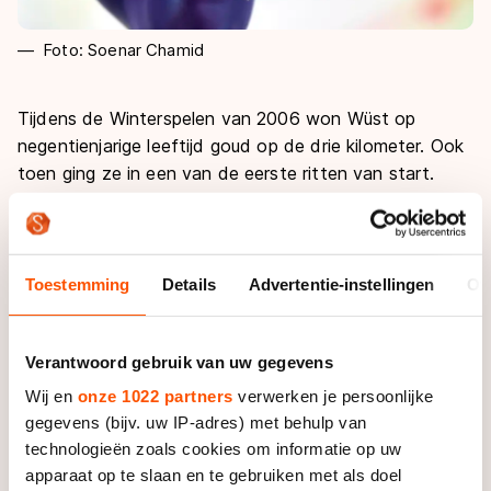
Foto: Soenar Chamid
Tijdens de Winterspelen van 2006 won Wüst op
negentienjarige leeftijd goud op de drie kilometer. Ook
toen ging ze in een van de eerste ritten van start.
Tien jaar na dato ontnam Martina Sablikova haar die
sensatie. Met 0,08 seconden dook de Tsjechische
onder haar 4.03,13.
Toestemming
Details
Advertentie-instellingen
Ov
En dus moest Wüst de teleurstelling even wegslikken.
“Nu heeft het balen nog de overhand. Het was heel
Verantwoord gebruik van uw gegevens
welkom geweest als het verschil van die acht
honderdsten de andere kant op was gevallen”, zei ze.
Wij en
onze 1022 partners
verwerken je persoonlijke
“Maar misschien dat ik er in een paar uurtjes wel
gegevens (bijv. uw IP-adres) met behulp van
overheen ben.”
technologieën zoals cookies om informatie op uw
apparaat op te slaan en te gebruiken met als doel