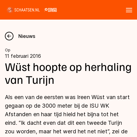
Tickets
Zoeken
Nieuws
Nieuws
Op
11 februari 2016
Kalender
Wüst hoopte op herhaling
van Turijn
Disciplines
Marathon
Uitslagen
Als een van de eersten was Ireen Wüst van start
Langebaan
gegaan op de 3000 meter bij de ISU WK
Langebaan
Afstanden en haar tijd hield het bijna tot het
Shorttrack
Tijden & historie
eind. “Ik dacht even dat dit een tweede Turijn
Shorttrack
Inlineskaten
zou worden, maar het werd het net niet”, zei de
Ranglijsten Langebaan
Marathon
Kunstschaatsen