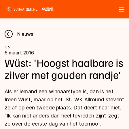
Tickets
Zoeken
Nieuws
Nieuws
Op
5 maart 2016
Kalender
Wüst: 'Hoogst haalbare is
zilver met gouden randje'
Disciplines
Marathon
Uitslagen
Als er iemand een winnaarstype is, dan is het
Langebaan
Ireen Wüst, maar op het ISU WK Allround stevent
Langebaan
ze af op een tweede plaats. Dat deert haar niet.
Shorttrack
Tijden & historie
“Ik kan niet anders dan heel tevreden zijn”, zegt
Shorttrack
Inlineskaten
ze over de eerste dag van het toernooi.
Ranglijsten Langebaan
Marathon
Kunstschaatsen