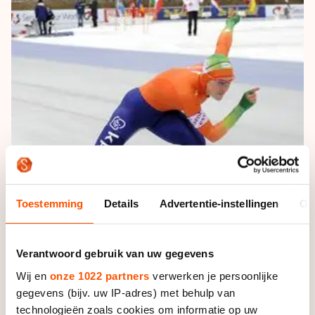
De weg op
Persoonlijke records & tijden
Inlineskaten
Schoonrijden
Inschrijven wedstrijden
Historie & statistiek
Schaatsfans
Kunstschaatsen
Natuurijs
Algemene Nederlandse Schaatstijd
Alles voor jou als schaatsfan
Deze zomer de weg op
Olympische Spelen
Evenementen
Waar kan ik schaatsen en skaten?
Olympische Spelen
Tickets
Medaille overzicht
Livestreams
Medaillespiegel
Word schaatsfan!
Olympische uitslagen
Toestemming
Details
Advertentie-instellingen
Ov
Winacties
Van Jong tot Goud verhalen
Verantwoord gebruik van uw gegevens
Wij en
onze 1022 partners
verwerken je persoonlijke
gegevens (bijv. uw IP-adres) met behulp van
technologieën zoals cookies om informatie op uw