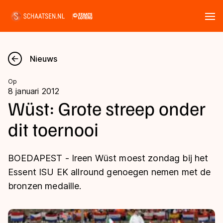
Tickets
Zoeken
Nieuws
Nieuws
Op
8 januari 2012
Kalender
Wüst: Grote streep onder
dit toernooi
Disciplines
Marathon
Uitslagen
BOEDAPEST - Ireen Wüst moest zondag bij het
Langebaan
Essent ISU EK allround genoegen nemen met de
Langebaan
bronzen medaille.
Shorttrack
Tijden & historie
Shorttrack
Inlineskaten
Ranglijsten Langebaan
Marathon
Kunstschaatsen