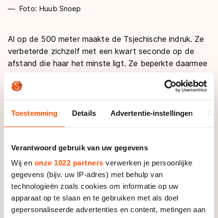
Foto: Huub Snoep
Al op de 500 meter maakte de Tsjechische indruk. Ze
verbeterde zichzelf met een kwart seconde op de
afstand die haar het minste ligt. Ze beperkte daarmee
de achterstand op Wüst tot een minimum.
Na de eerste afstand wist Wüst dat er maar een ding
op zat: erin vliegen. “Het was alles of niets. Op een
Toestemming
Details
Advertentie-instellingen
Ov
WK moet je met lef durven rijden. Je moet vechten
voor wat je waard bent”, stelt Wüst. “En met een laffe
drie kilometer win je sowieso niet.”
Verantwoord gebruik van uw gegevens
Wij en
onze 1022 partners
verwerken je persoonlijke
En dus ging ze van start als een raket. Ze speelde
gegevens (bijv. uw IP-adres) met behulp van
zelfs nog met de gedachte van een nationaal record.
technologieën zoals cookies om informatie op uw
Die hoop hield ze de eerste drie rondes nog vast,
apparaat op te slaan en te gebruiken met als doel
maar moest er daarna snel afscheid van nemen. “De
gepersonaliseerde advertenties en content, metingen aan