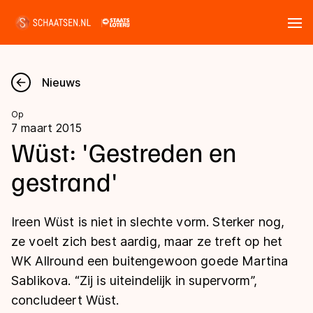
Tickets
Zoeken
Nieuws
Nieuws
Op
7 maart 2015
Kalender
Wüst: 'Gestreden en
gestrand'
Disciplines
Marathon
Uitslagen
Ireen Wüst is niet in slechte vorm. Sterker nog,
Langebaan
ze voelt zich best aardig, maar ze treft op het
Langebaan
WK Allround een buitengewoon goede Martina
Shorttrack
Tijden & historie
Sablikova. “Zij is uiteindelijk in supervorm”,
Shorttrack
Inlineskaten
concludeert Wüst.
Ranglijsten Langebaan
Marathon
Kunstschaatsen