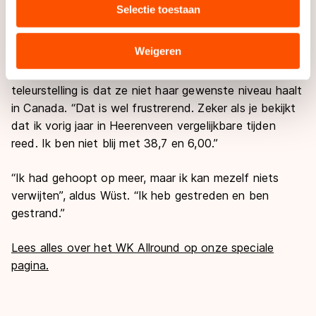
concludeer niets tot na de 5000 meter van morgen. Ik
Selectie toestaan
combineren met andere gegevens die u aan hen heeft
zal vechten en het beste uit mezelf halen”, zegt ze
verstrekt of die zij hebben verzameld via hun services.
strijdbaar.
Sommige partners kunnen gegevens doorgeven aan
Weigeren
landen buiten de EU, zoals de VS, waar mogelijk geen
Tegelijkertijd kan ze niet ontkennen dat het een
adequaat beschermingsniveau geldt volgens de GDPR.
teleurstelling is dat ze niet haar gewenste niveau haalt
Door op ‘Toestaan’ te klikken, stemt u in met deze
in Canada. “Dat is wel frustrerend. Zeker als je bekijkt
overdracht. Meer informatie vindt u in ons
cookiebeleid
.
dat ik vorig jaar in Heerenveen vergelijkbare tijden
reed. Ik ben niet blij met 38,7 en 6,00.”
“Ik had gehoopt op meer, maar ik kan mezelf niets
verwijten”, aldus Wüst. “Ik heb gestreden en ben
gestrand.”
Lees alles over het WK Allround op onze speciale
pagina.