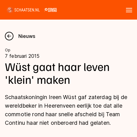
Tickets
Zoeken
Nieuws
Nieuws
Op
7 februari 2015
Kalender
Wüst gaat haar leven
'klein' maken
Disciplines
Marathon
Uitslagen
Schaatskoningin Ireen Wüst gaf zaterdag bij de
Langebaan
wereldbeker in Heerenveen eerlijk toe dat alle
Langebaan
commotie rond haar snelle afscheid bij Team
Shorttrack
Tijden & historie
Continu haar niet onberoerd had gelaten.
Shorttrack
Inlineskaten
Ranglijsten Langebaan
Marathon
Kunstschaatsen