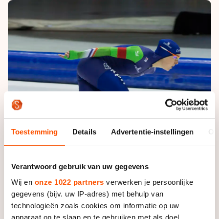
De weg op
Persoonlijke records & tijden
Inlineskaten
Schoonrijden
Inschrijven wedstrijden
Historie & statistiek
Schaatsfans
Kunstschaatsen
Natuurijs
Algemene Nederlandse Schaatstijd
Alles voor jou als schaatsfan
Deze zomer de weg op
Olympische Spelen
Evenementen
Waar kan ik schaatsen en skaten?
Olympische Spelen
Tickets
Medaille overzicht
Livestreams
Medaillespiegel
Word schaatsfan!
Toestemming
Details
Advertentie-instellingen
Ov
Olympische uitslagen
Winacties
Van Jong tot Goud verhalen
Verantwoord gebruik van uw gegevens
Wij en
onze 1022 partners
verwerken je persoonlijke
gegevens (bijv. uw IP-adres) met behulp van
technologieën zoals cookies om informatie op uw
Foto: Mady Kleeven
apparaat op te slaan en te gebruiken met als doel