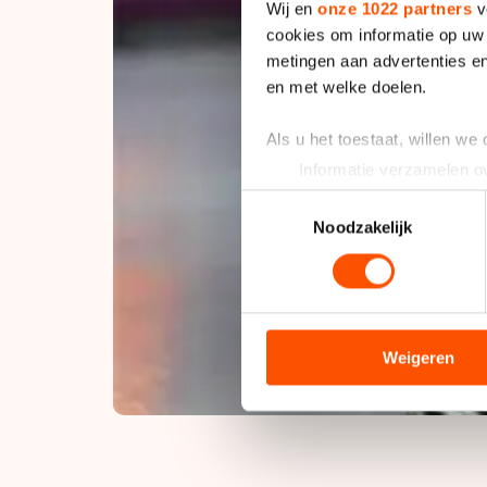
Wij en
onze 1022 partners
v
cookies om informatie op uw 
metingen aan advertenties en
en met welke doelen.
Als u het toestaat, willen we
Informatie verzamelen ov
Uw apparaat identificere
Toestemmingsselectie
Lees meer over hoe uw perso
Noodzakelijk
toestemming op elk moment wi
We gebruiken cookies om cont
analyseren. We delen informa
analyse. Zij kunnen deze com
Weigeren
hun services. Sommige partn
adequaat beschermingsniveau
Meer informatie vindt u in o