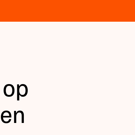
t op
nen