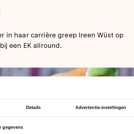
n
 in haar carrière greep Ireen Wüst op
ij een EK allround.
len
Details
Advertentie-instellingen
w gegevens