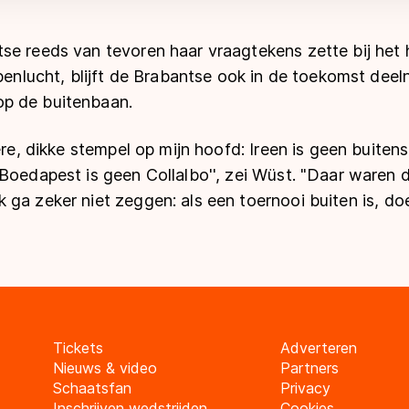
se reeds van tevoren haar vraagtekens zette bij het
openlucht, blijft de Brabantse ook in de toekomst dee
p de buitenbaan.
kere, dikke stempel op mijn hoofd: Ireen is geen buiten
 Boedapest is geen Collalbo'', zei Wüst. "Daar ware
ga zeker niet zeggen: als een toernooi buiten is, doe 
Tickets
Adverteren
Nieuws & video
Partners
Schaatsfan
Privacy
Inschrijven wedstrijden
Cookies