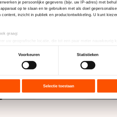
erwerken je persoonlijke gegevens (bijv. uw IP-adres) met behul
apparaat op te slaan en te gebruiken met als doel gepersonalise
 content, inzicht in publiek en productontwikkeling. U kunt kiez
 ook graag:
er uw geografische locatie, die tot een paar meter nauwkeurig k
n door het actief te scannen op specifieke eigenschappen (fingerp
onlijke gegevens worden verwerkt en stel uw voorkeuren in he
Voorkeuren
Statistieken
jzigen of intrekken in de Cookieverklaring.
ent en advertenties te personaliseren, socialmediafuncties te 
tie over uw gebruik van onze site met onze partners voor social
bineren met andere gegevens die u aan hen heeft verstrekt of d
Selectie toestaan
ers kunnen gegevens doorgeven aan landen buiten de EU, zoal
 geldt volgens de GDPR. Door op ‘Toestaan’ te klikken, stemt u
ns
cookiebeleid
.