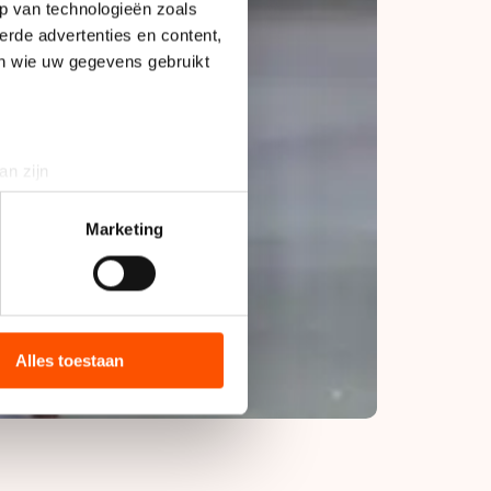
p van technologieën zoals
erde advertenties en content,
en wie uw gegevens gebruikt
an zijn
rinting)
t
detailgedeelte
in. U kunt uw
Marketing
bieden en websiteverkeer te
 media, advertenties en
ie zij hebben verzameld via
Alles toestaan
s de VS, waar mogelijk geen
 in met deze overdracht.