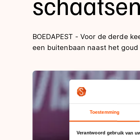
schaatse
Tijden & historie
De weg op
BOEDAPEST - Voor de derde keer
een buitenbaan naast het goud b
Schaatsfans
Olympische Spe
Toestemming
Verantwoord gebruik van u