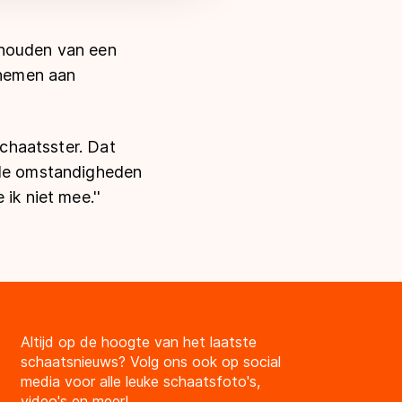
 houden van een
lnemen aan
schaatsster. Dat
n de omstandigheden
ik niet mee.''
Altijd op de hoogte van het laatste
schaatsnieuws? Volg ons ook op social
media voor alle leuke schaatsfoto's,
video's en meer!