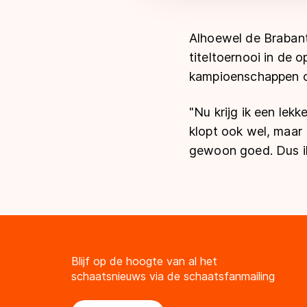
Alhoewel de Brabant
titeltoernooi in de 
kampioenschappen o
"Nu krijg ik een lek
klopt ook wel, maar
gewoon goed. Dus ik 
Blijf op de hoogte van al het
schaatsnieuws via de schaatsfanmailing