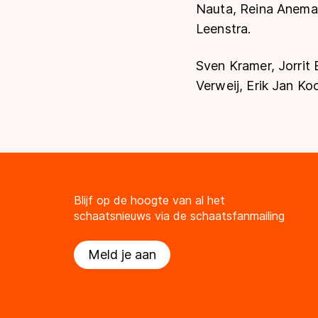
Nauta, Reina Anema,
Leenstra.
Sven Kramer, Jorrit
Verweij, Erik Jan Ko
Blijf op de hoogte van al het
schaatsnieuws via de schaatsfanmailing
Meld je aan