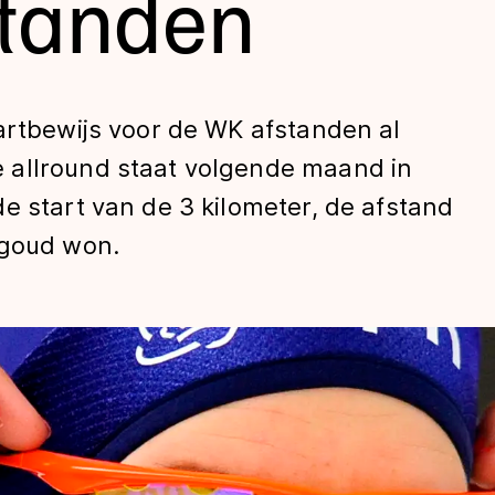
standen
artbewijs voor de WK afstanden al
 allround staat volgende maand in
e start van de 3 kilometer, de afstand
 goud won.
len