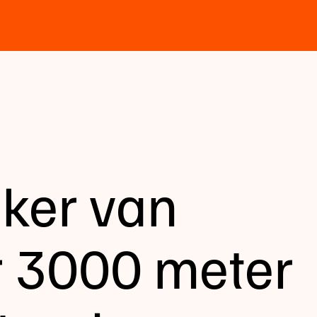
eker van
or 3000 meter