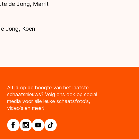
te de Jong, Marrit
de Jong, Koen
Altijd op de hoogte van het laatste
schaatsnieuws? Volg ons ook op social
media voor alle leuke schaatsfoto's,
video's en meer!