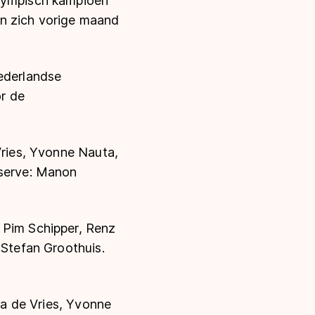
Olympisch kampioen
n zich vorige maand
Nederlandse
r de
Vries, Yvonne Nauta,
eserve: Manon
 Pim Schipper, Renz
 Stefan Groothuis.
nda de Vries, Yvonne