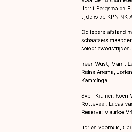
Voor de 10 kilomete
Jorrit Bergsma en
Eu
tijdens de KPN NK A
Op iedere afstand m
schaatsers meedoen.
selectiewedstrijden.
Ireen Wüst, Marrit L
Reina Anema, Jorien
Kamminga.
Sven Kramer, Koen V
Rotteveel, Lucas van
Reserve: Maurice Vr
Jorien Voorhuis, Car