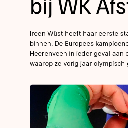
bij WK Af
Tijden & historie
De weg op
Ireen Wüst heeft haar eerste st
binnen. De Europees kampioene
Schaatsfans
Heerenveen in ieder geval aan d
waarop ze vorig jaar olympisch
Olympische Spe