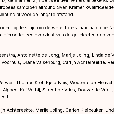
r bij de mannen zijn de twee deelnemers al bekend. 
ropees kampioen allround
Sven Kramer kwalificeerde
llround al voor de langste afstand.
ogen bij de strijd om de wereldtitels maximaal drie 
 Hieronder een overzicht van de geselecteerden voo
eenstra, Antoinette de Jong, Marije Joling, Linda de 
 Voorhuis, Diane Valkenburg, Carlijn Achterreekte. R
erweij, Thomas Krol, Kjeld Nuis, Wouter olde Heuvel,
 Alphen, Kai Verbij, Sjoerd de Vries, Douwe de Vries,
iend
lijn Achtereekte, Marije Joling, Carien Kleibeuker, Li