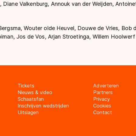
 Diane Valkenburg, Annouk van der Weijden, Antoinet
 Bergsma, Wouter olde Heuvel, Douwe de Vries, Bob 
oiman, Jos de Vos, Arjan Stroetinga, Willem Hoolwerf
Tickets
Adverteren
Nieuws & video
Partners
Schaatsfan
Privacy
Inschrijven wedstrijden
Cookies
Uitslagen
Contact