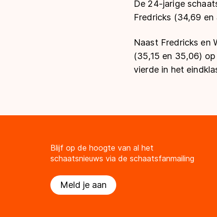
De 24-jarige schaat
Fredricks (34,69 en
Naast Fredricks en 
(35,15 en 35,06) op
vierde in het eindkl
Blijf op de hoogte van al het
schaatsnieuws via de schaatsfanmailing
Meld je aan