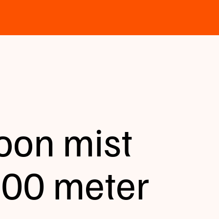
oon mist
500 meter