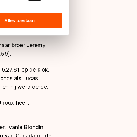
ede met de vijfde
bieden en websiteverkeer te
Anastasia Bucsis
 media, advertenties en
ie zij hebben verzameld via
as goed genoeg voor
Alles toestaan
s de VS, waar mogelijk geen
 in met deze overdracht.
haar broer Jeremy
,59).
6.27,81 op de klok.
lchos als Lucas
en hij werd derde.
Giroux heeft
r. Ivanie Blondin
sen van Canada op de