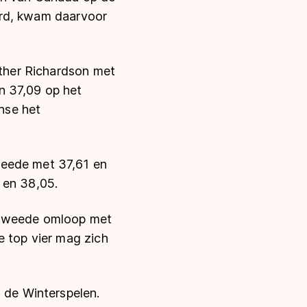
werd, kwam daarvoor
ather Richardson met
n 37,09 op het
nse het
weede met 37,61 en
 en 38,05.
e tweede omloop met
e top vier mag zich
n de Winterspelen.