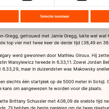
 was ze twee keer de rapste. Marsha Hudey werd twe
ent en advertenties te personaliseren, socialmediafuncties te 
erste en de tweede tijd (38,24) in de tweede omloop. 
tie over uw gebruik van onze site met onze partners voor social
bineren met andere gegevens die u aan hen heeft verstrekt of d
it tweede in 38,31 en daarna vierde met 38,61. Dit w
Selectie toestaan
ers kunnen gegevens doorgeven aan landen buiten de EU, zoal
et klassement.
 geldt volgens de GDPR. Door op ‘Toestaan’ te klikken, stemt u
ns
cookiebeleid
.
n-Gregg, getrouwd met Jamie Gregg, lukte wel wat 
de de top vier met twee keer de derde tijd (38,49 en 38
lgary werd gewonnen door Mathieu Giroux. Hij zette 
tin Warsylewicz tweede in 6.33,11. Zowel Jordan Be
.33,29, maar in duizendsten was Makowsky sneller 
 slechts één startplek op de 5000 meter in Sotsji. 
e kans om aangewezen te worden voor die plaats.
te Brittany Schussler met 4.08,09 de snelste tijd nee
ede. Zij hebben de beste papieren om de twee plaat