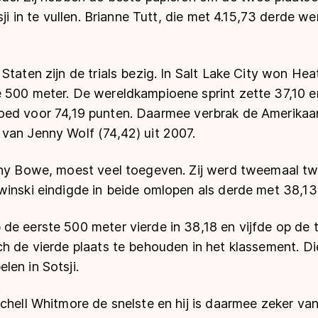
tsji in te vullen. Brianne Tutt, die met 4.15,73 derde 
Staten zijn de trials bezig. In Salt Lake City won He
 500 meter. De wereldkampioene sprint zette 37,10 e
goed voor
74,19 punten. Daarmee verbrak de Amerikaa
van Jenny Wolf (74,42) uit 2007.
any Bowe, moest veel toegeven. Zij werd tweemaal t
winski eindigde in beide omlopen als derde met 38,13
de eerste 500 meter vierde in 38,18 en vijfde op d
h de vierde plaats te behouden in het klassement. Di
en in Sotsji.
chell Whitmore de snelste en hij is daarmee zeker va