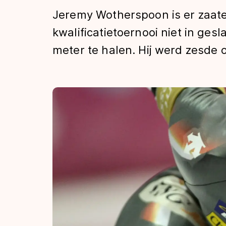
Tijden & historie
Jeremy Wotherspoon is er zaat
kwalificatietoernooi niet in ge
meter te halen. Hij werd zesde 
De weg op
Schaatsfans
Olympische Spe