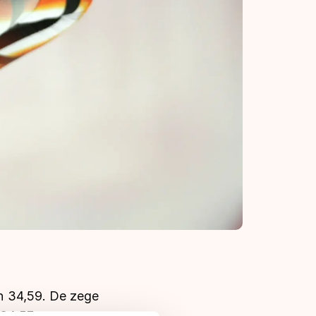
n 34,59. De zege
34,57.