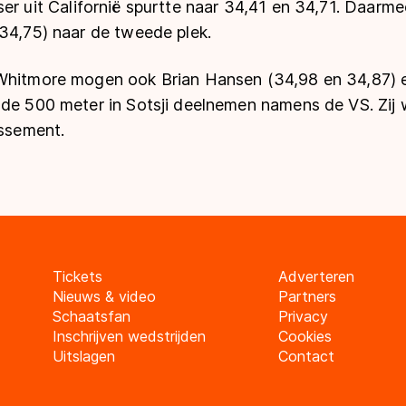
ser uit
Californië
spurtte naar 34,41 en 34,71. Daarme
 34,75) naar de tweede plek.
Whitmore mogen ook Brian Hansen (34,98 en 34,87) 
 de 500 meter in Sotsji deelnemen namens de VS. Zij
assement.
Tickets
Adverteren
Nieuws & video
Partners
Schaatsfan
Privacy
Inschrijven wedstrijden
Cookies
Uitslagen
Contact