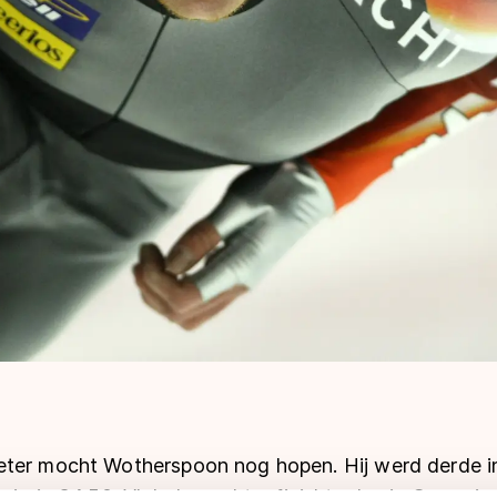
eter mocht Wotherspoon nog hopen. Hij werd derde i
nio in 34,50. Vlak daarachter finishte Jamie Gregg in 