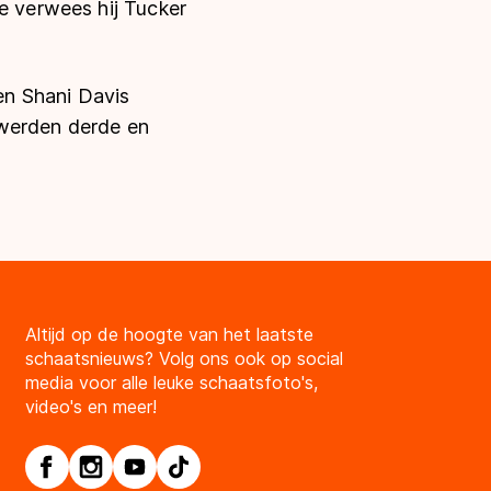
e verwees hij Tucker
en Shani Davis
 werden derde en
Altijd op de hoogte van het laatste
schaatsnieuws? Volg ons ook op social
media voor alle leuke schaatsfoto's,
video's en meer!