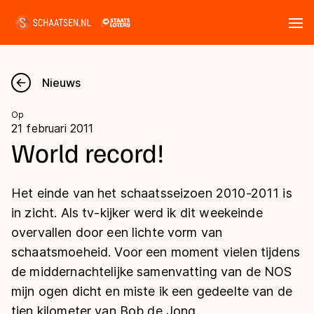
Tickets
Zoeken
Nieuws
Nieuws
Op
21 februari 2011
Kalender
World record!
Disciplines
Het einde van het schaatsseizoen 2010-2011 is
Marathon
in zicht. Als tv-kijker werd ik dit weekeinde
Uitslagen
overvallen door een lichte vorm van
Langebaan
schaatsmoeheid. Voor een moment vielen tijdens
Langebaan
Shorttrack
Tijden & historie
de middernachtelijke samenvatting van de NOS
Shorttrack
Inlineskaten
mijn ogen dicht en miste ik een gedeelte van de
Ranglijsten Langebaan
Marathon
tien kilometer van Bob de Jong.
Kunstschaatsen