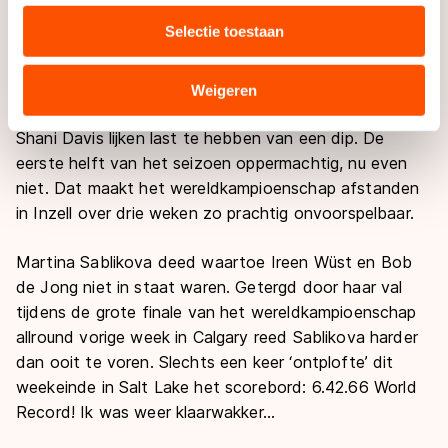
diverse kanten keihard aangevallen. Een expliciete
media, advertenties en analyse. Zij kunnen deze
Selectie toestaan
mening over deze ‘zaak’ laat ik daarom liever over aan
combineren met andere gegevens die u aan hen heeft
anderen. Ik ben er klaar mee, Claudia nog niet.
verstrekt of die zij hebben verzameld via hun services.
Sommige partners kunnen gegevens doorgeven aan
Weigeren
landen buiten de EU, zoals de VS, waar mogelijk geen
Over schaatsmoeheid gesproken: Christine Nesbitt en
adequaat beschermingsniveau geldt volgens de GDPR.
Shani Davis lijken last te hebben van een dip. De
Door op ‘Toestaan’ te klikken, stemt u in met deze
eerste helft van het seizoen oppermachtig, nu even
overdracht. Meer informatie vindt u in ons
cookiebeleid
.
niet. Dat maakt het wereldkampioenschap afstanden
in Inzell over drie weken zo prachtig onvoorspelbaar.
Martina Sablikova deed waartoe Ireen Wüst en Bob
de Jong niet in staat waren. Getergd door haar val
tijdens de grote finale van het wereldkampioenschap
allround vorige week in Calgary reed Sablikova harder
dan ooit te voren. Slechts een keer ‘ontplofte’ dit
weekeinde in Salt Lake het scorebord: 6.42.66
World
Record!
Ik was weer klaarwakker…