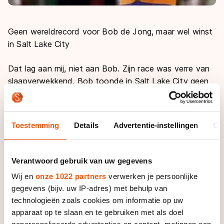
Geen wereldrecord voor Bob de Jong, maar wel winst
in Salt Lake City
Dat lag aan mij, niet aan Bob. Zijn race was verre van
slaapverwekkend. Bob toonde in Salt Lake City geen
enkel spoor van schaatsmoeheid. Hij was voornemens
de wereldrecordtijd van Sven uit de boeken te rijden.
Een reële uitdaging? Sven reed op dezelfde baan op
Toestemming
Details
Advertentie-instellingen
Ov
10 maart 2007 12.41.69. Bob had zich er mentaal en
fysiek wekenlang serieus op voorbereid. De tijd van
12.53.17 was voldoende voor een nieuw persoonlijk
Verantwoord gebruik van uw gegevens
record, de dagzege en de eindzege in het
Wij en
onze 1022 partners
verwerken je persoonlijke
wereldbekerklassement. Het was zijn zeventigste tien
gegevens (bijv. uw IP-adres) met behulp van
kilometer. Toch een wereldrecord voor de diesel uit
technologieën zoals cookies om informatie op uw
Leimuiden.
apparaat op te slaan en te gebruiken met als doel