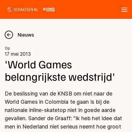
Tickets
Zoeken
Nieuws
Nieuws
Op
17 mei 2013
Kalender
'World Games
belangrijkste wedstrijd'
Disciplines
Marathon
Uitslagen
De beslissing van de KNSB om niet naar de
Langebaan
World Games in Colombia te gaan is bij de
Langebaan
nationale inline-skatetop niet in goede aarde
Shorttrack
Tijden & historie
gevallen. Sander de Graaff: “Ik heb het idee dat
Shorttrack
Inlineskaten
men in Nederland niet serieus neemt hoe groot
Ranglijsten Langebaan
Marathon
Kunstschaatsen