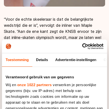
“Voor de echte skeeleraar is dat de belangrijkste
wedstrijd die er is”, vervolgt de inliner van Maple
Skate. “Aan de ene kant zegt de KNSB ervoor te zijn
dat inline-skaten olympisch wordt, maar ze laten wel
deze wedstrijd schieten.”
Al eerder ving De Graaff signalen op dat de deelname
Toestemming
Details
Advertentie-instellingen
Ov
aan de World Games bij de schaatsbond op losse
schroeven stond vanwege de financiële kant van het
verhaal. “Ik heb toen ook met mijn sponsor overlegd
Verantwoord gebruik van uw gegevens
om te kijken of we het dan zelf zouden kunnen
Wij en
onze 1022 partners
verwerken je persoonlijke
betalen”, zegt hij. Voor disciplinemanager inline-skaten
gegevens (bijv. uw IP-adres) met behulp van
Arjan Smit was dat geen optie omdat de KNSB alleen
technologieën zoals cookies om informatie op uw
rijders onder de bondsvlag wil laten deelnemen aan
apparaat op te slaan en te gebruiken met als doel
dergelijke wedstrijden en niet op eigen gelegenheid.
gepersonaliseerde advertenties en content, metingen aan