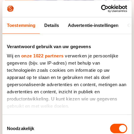
Toestemming
Details
Advertentie-instellingen
Ov
Verantwoord gebruik van uw gegevens
Wij en
onze 1022 partners
verwerken je persoonlijke
gegevens (bijv. uw IP-adres) met behulp van
technologieën zoals cookies om informatie op uw
apparaat op te slaan en te gebruiken met als doel
gepersonaliseerde advertenties en content, metingen aan
advertenties en content, inzicht in publiek en
productontwikkeling. U kunt kiezen wie uw gegevens
gebruikt en met welke doelen.
Zo ziet verslagenheid eruit bij de TP-mannen. | Foto:
Als u het toestaat, willen we ook graag:
Toestemmingsselectie
Orange Pictures
Noodzakelijk
Informatie verzamelen over uw geografische locatie,