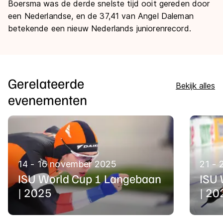
Boersma was de derde snelste tijd ooit gereden door
een Nederlandse, en de 37,41 van Angel Daleman
betekende een nieuw Nederlands juniorenrecord.
Gerelateerde
Bekijk alles
evenementen
14 - 16 november 2025
21 -
ISU World Cup 1 Langebaan
ISU 
| 2025
| 20