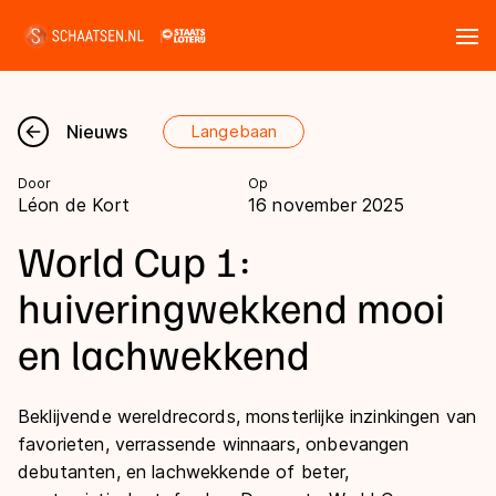
Tickets
Zoeken
Nieuws
Langebaan
Nieuws
Door
Op
Léon de Kort
16 november 2025
Kalender
World Cup 1:
Disciplines
huiveringwekkend mooi
Marathon
en lachwekkend
Uitslagen
Langebaan
Langebaan
Shorttrack
Beklijvende wereldrecords, monsterlijke inzinkingen van
Tijden & historie
favorieten, verrassende winnaars, onbevangen
Shorttrack
Inlineskaten
debutanten, en lachwekkende of beter,
Ranglijsten Langebaan
Marathon
Kunstschaatsen