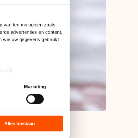
p van technologieën zoals
erde advertenties en content,
en wie uw gegevens gebruikt
an zijn
rinting)
t
detailgedeelte
in. U kunt uw
Marketing
bieden en websiteverkeer te
 media, advertenties en
ie zij hebben verzameld via
Alles toestaan
s de VS, waar mogelijk geen
 in met deze overdracht.