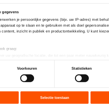
w gegevens
erwerken je persoonlijke gegevens (bijv. uw IP-adres) met behul
apparaat op te slaan en te gebruiken met als doel gepersonalise
 content, inzicht in publiek en productontwikkeling. U kunt kiez
 ook graag:
er uw geografische locatie, die tot een paar meter nauwkeurig k
n door het actief te scannen op specifieke eigenschappen (fingerp
onlijke gegevens worden verwerkt en stel uw voorkeuren in he
Voorkeuren
Statistieken
jzigen of intrekken in de Cookieverklaring.
ent en advertenties te personaliseren, socialmediafuncties te 
tie over uw gebruik van onze site met onze partners voor social
bineren met andere gegevens die u aan hen heeft verstrekt of d
Selectie toestaan
ers kunnen gegevens doorgeven aan landen buiten de EU, zoal
 geldt volgens de GDPR. Door op ‘Toestaan’ te klikken, stemt u