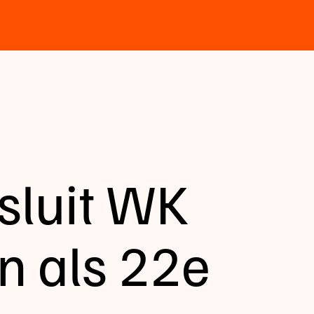
sluit WK
n als 22e