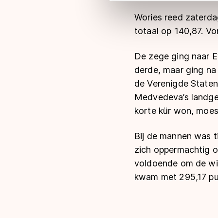
Meer informatie vindt u in o
Wories reed zaterdag
totaal op 140,87. V
De zege ging naar E
derde, maar ging na 
de Verenigde Staten
Medvedeva’s landgen
korte kür won, moest
Bij de mannen was t
zich oppermachtig op
voldoende om de win
kwam met 295,17 pun