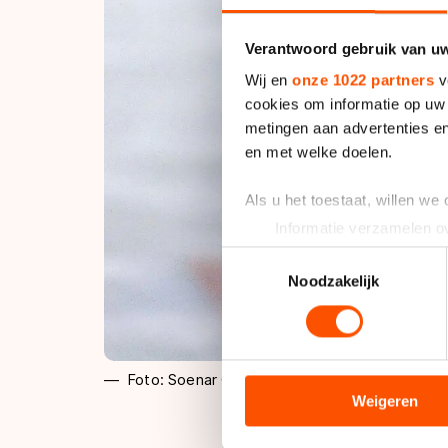
Verantwoord gebruik van u
Wij en
onze 1022 partners
v
cookies om informatie op uw 
metingen aan advertenties en
en met welke doelen.
Als u het toestaat, willen we
Informatie verzamelen ov
Uw apparaat identificere
Toestemmingsselectie
Lees meer over hoe uw perso
Noodzakelijk
toestemming op elk moment wi
We gebruiken cookies om cont
analyseren. We delen informa
Foto: Soenar Chamid
analyse. Zij kunnen deze com
Weigeren
hun services. Sommige partn
adequaat beschermingsniveau