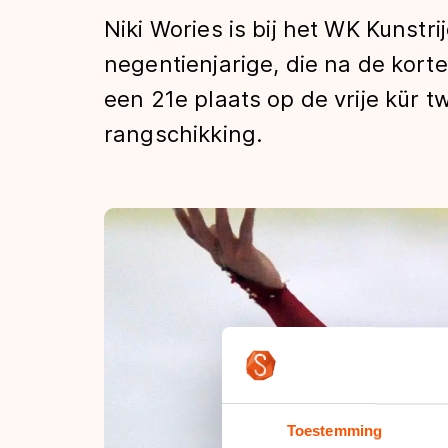
Tijden & historie
Niki Wories is bij het WK Kunst
negentienjarige, die na de kort
een 21e plaats op de vrije kür
De weg op
rangschikking.
Schaatsfans
Olympische Spe
Toestemming