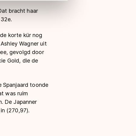
Dat bracht haar
g 32e.
de korte kür nog
. Ashley Wagner uit
wee, gevolgd door
e Gold, die de
e Spanjaard toonde
at was ruim
n. De Japanner
in (270,97).