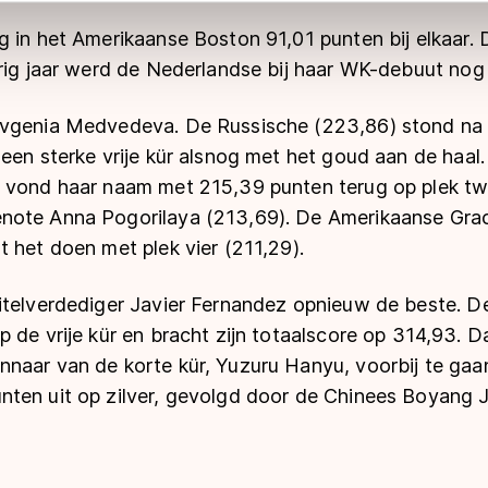
ns
cookiebeleid
.
 in het Amerikaanse Boston 91,01 punten bij elkaar. 
orig jaar werd de Nederlandse bij haar WK-debuut no
vgenia Medvedeva. De Russische (223,86) stond na 
een sterke vrije kür alsnog met het goud aan de haal
 vond haar naam met 215,39 punten terug op plek t
ote Anna Pogorilaya (213,69). De Amerikaanse Graci
 het doen met plek vier (211,29).
itelverdediger Javier Fernandez opnieuw de beste. D
 de vrije kür en bracht zijn totaalscore op 314,93. D
naar van de korte kür, Yuzuru Hanyu, voorbij te gaa
ten uit op zilver, gevolgd door de Chinees Boyang J