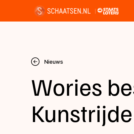
Nieuws
Nieuws
Wories be
Kalender
Disciplines
Kunstrijde
Uitslagen