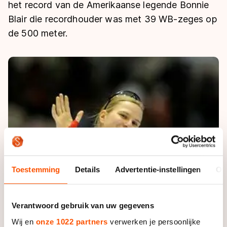
De weg op
het record van de Amerikaanse legende Bonnie
Persoonlijke records & tijden
Inlineskaten
Schoonrijden
Blair die recordhouder was met 39 WB-zeges op
Inschrijven wedstrijden
Historie & statistiek
Schaatsfans
Kunstschaatsen
de 500 meter.
Natuurijs
Algemene Nederlandse Schaatstijd
Alles voor jou als schaatsfan
Deze zomer de weg op
Olympische Spelen
Evenementen
Waar kan ik schaatsen en skaten?
Olympische Spelen
Tickets
Medaille overzicht
Livestreams
Medaillespiegel
Word schaatsfan!
Olympische uitslagen
Winacties
Van Jong tot Goud verhalen
Toestemming
Details
Advertentie-instellingen
Ov
Verantwoord gebruik van uw gegevens
Wij en
onze 1022 partners
verwerken je persoonlijke