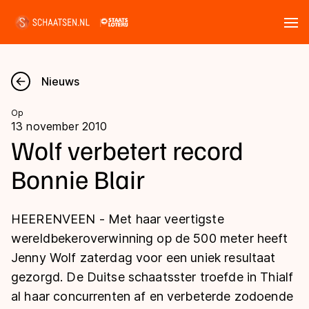
Tickets
Zoeken
Nieuws
Nieuws
Op
13 november 2010
Kalender
Wolf verbetert record
Bonnie Blair
Disciplines
Marathon
Uitslagen
HEERENVEEN - Met haar veertigste
Langebaan
wereldbekeroverwinning op de 500 meter heeft
Langebaan
Jenny Wolf zaterdag voor een uniek resultaat
Shorttrack
Tijden & historie
gezorgd. De Duitse schaatsster troefde in Thialf
Shorttrack
Inlineskaten
al haar concurrenten af en verbeterde zodoende
Ranglijsten Langebaan
Marathon
Kunstschaatsen