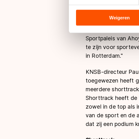
We gebruiken cookies om cont
De Rotterdamse Spor
analyseren. We delen informa
ISU. "Dit is een fa
analyse. Zij kunnen deze com
Weigeren
de laatste jaren bij
hun services. Sommige partn
moet het thuisvoord
adequaat beschermingsniveau
Sportpaleis van Aho
Meer informatie vindt u in o
te zijn voor sporte
in Rotterdam."
KNSB-directeur Paul
toegewezen heeft ge
meerdere shorttrack
Shorttrack heeft de
zowel in de top als
van de sport en de a
dat zij een podium kr