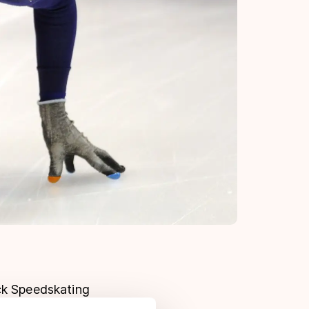
ck Speedskating
or TIG Sports en