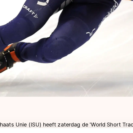
chaats Unie (ISU) heeft zaterdag de 'World Short Tra
' toegewezen aan de KNSB, die samen met organisat