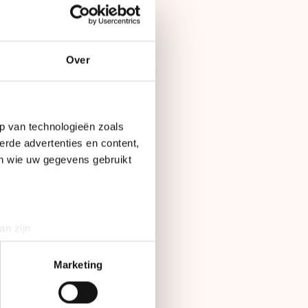
den gehouden. In
Over
ordrecht).
rttrackijs naam
p van technologieën zoals
p in Dordrecht
erde advertenties en content,
en wie uw gegevens gebruikt
 lof over die
p. Bij de
an zijn
en dan ooit en
rinting)
et Nederlands relay-
t
detailgedeelte
in. U kunt uw
Marketing