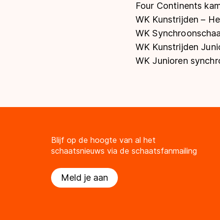
Four Continents ka
WK Kunstrijden – Hel
WK Synchroonschaat
WK Kunstrijden Junio
WK Junioren synchr
Blijf op de hoogte van al het
schaatsnieuws via de schaatsfanmailing
Meld je aan