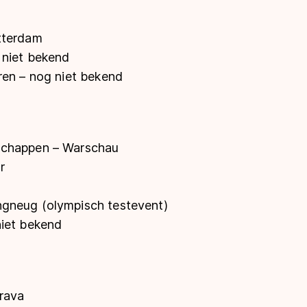
tterdam
 niet bekend
ren – nog niet bekend
schappen – Warschau
r
gneug (olympisch testevent)
iet bekend
trava