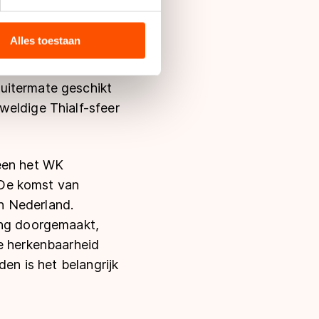
bieden en websiteverkeer te
et besluit van de
 media, advertenties en
ederland presteert
ie zij hebben verzameld via
Alles toestaan
t Nederlands team
s de VS, waar mogelijk geen
ondiale top. Het
 in met deze overdracht.
uitermate geschikt
weldige Thialf-sfeer
leen het WK
"De komst van
n Nederland.
ing doorgemaakt,
de herkenbaarheid
den is het belangrijk