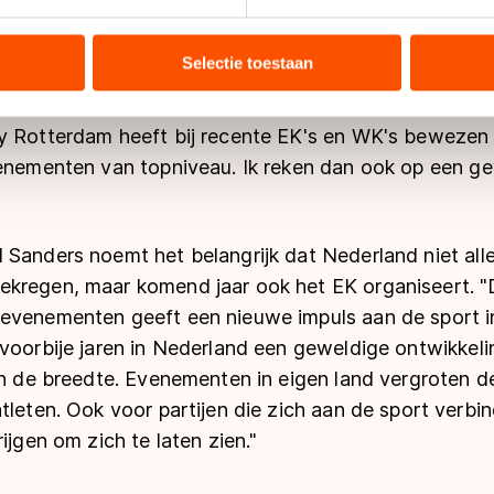
ent en advertenties te personaliseren, socialmediafuncties te 
twethouder Adriaan Visser reageerde verheugd op h
tie over uw gebruik van onze site met onze partners voor social
ntastisch evenement in een enorm dynamische sport. N
bineren met andere gegevens die u aan hen heeft verstrekt of d
Selectie toestaan
zonder goed in het internationale shorttrack. Voor he
ers kunnen gegevens doorgeven aan landen buiten de EU, zoal
eel een enorme stimulans geven in de strijd met de m
 geldt volgens de GDPR. Door op ‘Toestaan’ te klikken, stemt u
y Rotterdam heeft bij recente EK's en WK's bewezen 
ns
cookiebeleid
.
venementen van topniveau. Ik reken dan ook op een ge
 Sanders noemt het belangrijk dat Nederland niet al
kregen, maar komend jaar ook het EK organiseert. 
evenementen geeft een nieuwe impuls aan de sport i
 voorbije jaren in Nederland een geweldige ontwikkel
 in de breedte. Evenementen in eigen land vergroten 
tleten. Ook voor partijen die zich aan de sport verbin
ijgen om zich te laten zien."