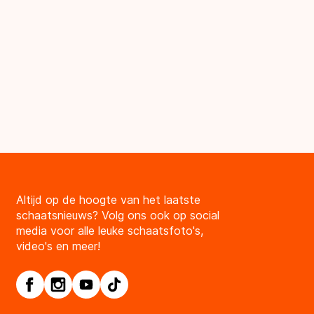
Altijd op de hoogte van het laatste
schaatsnieuws? Volg ons ook op social
media voor alle leuke schaatsfoto's,
video's en meer!