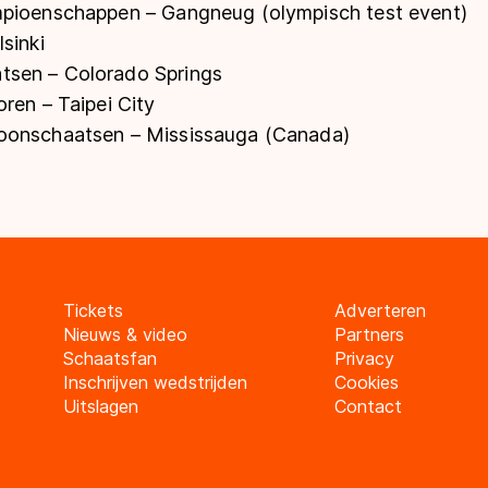
mpioenschappen – Gangneug (olympisch test event)
sinki
sen – Colorado Springs
ren – Taipei City
oonschaatsen – Mississauga (Canada)
Tickets
Adverteren
Nieuws & video
Partners
Schaatsfan
Privacy
Inschrijven wedstrijden
Cookies
Uitslagen
Contact