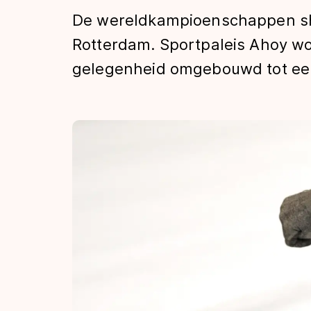
Tijden & historie
De wereldkampioenschappen shor
Rotterdam. Sportpaleis Ahoy wo
gelegenheid omgebouwd tot een 
De weg op
Schaatsfans
Olympische Spe