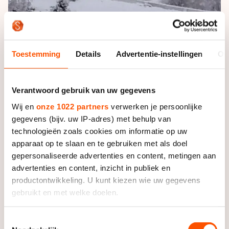
Toestemming
Details
Advertentie-instellingen
Ov
In het verleden hebben diverse schaatsers aan de WK
voor studenten deelgenomen die naderhand als prof
Verantwoord gebruik van uw gegevens
succesvol waren bij wereldbekerwedstrijden, WK’s en
Wij en
onze 1022 partners
verwerken je persoonlijke
Olympische Spelen, zoals onder meer de Tsjechische
gegevens (bijv. uw IP-adres) met behulp van
Martina Sablikova.
technologieën zoals cookies om informatie op uw
apparaat op te slaan en te gebruiken met als doel
De vrouwelijke deelnemers zullen tijdens de WK een
gepersonaliseerde advertenties en content, metingen aan
500, 1000, 1500, 3000 en 5000 meter, een
advertenties en content, inzicht in publiek en
ploegenachtervolging en een mass-start rijden, terwijl
productontwikkeling. U kunt kiezen wie uw gegevens
de mannen in plaats van de drie de tien kilometer
gebruikt en met welke doelen.
voorgeschoteld krijgen.
Als u het toestaat, willen we ook graag:
Toestemmingsselectie
Schaatsers die mee willen doen aan de WK dienen als