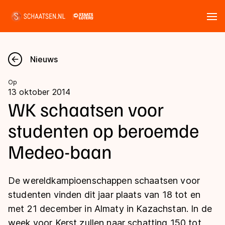
Tickets
Zoeken
Nieuws
Nieuws
Op
13 oktober 2014
Kalender
WK schaatsen voor
studenten op beroemde
Disciplines
Medeo-baan
Marathon
Uitslagen
Langebaan
De wereldkampioenschappen schaatsen voor
Langebaan
Shorttrack
Tijden & historie
studenten vinden dit jaar plaats van 18 tot en
Shorttrack
Inlineskaten
met 21 december in Almaty in Kazachstan. In de
Ranglijsten Langebaan
Marathon
week voor Kerst zullen naar schatting 150 tot
Kunstschaatsen