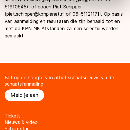
Door op ‘Toestaan’ te klikken, stemt u in met deze
51910545) of coach Piet Schipper
overdracht. Meer informatie vindt u in ons
cookiebeleid
.
(piet.schipper@kpnplanet.nl of 06–51121171). Op basis
van aanmelding en resultaten die zijn behaald tot en
met de KPN NK Afstanden zal een selectie worden
gemaakt.
Blijf op de hoogte van al het schaatsnieuws via de
schaatsfanmailing
Meld je aan
Tickets
Nieuws & video
Schaatsfan