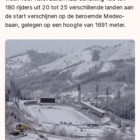
De weg op
Persoonlijke records & tijden
180 rijders uit 20 tot 25 verschillende landen aan
Inlineskaten
Schoonrijden
Inschrijven wedstrijden
de start verschijnen op de beroemde Medeo-
Historie & statistiek
Schaatsfans
Kunstschaatsen
Natuurijs
baan, gelegen op een hoogte van 1691 meter.
Algemene Nederlandse Schaatstijd
Alles voor jou als schaatsfan
Deze zomer de weg op
Olympische Spelen
Evenementen
Waar kan ik schaatsen en skaten?
Olympische Spelen
Tickets
Medaille overzicht
Livestreams
Medaillespiegel
Word schaatsfan!
Olympische uitslagen
Winacties
Van Jong tot Goud verhalen