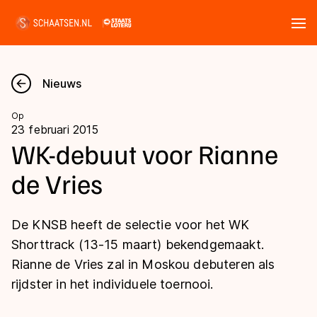
Tickets
Zoeken
Nieuws
Nieuws
Op
23 februari 2015
Kalender
WK-debuut voor Rianne
de Vries
Disciplines
Marathon
Uitslagen
De KNSB heeft de selectie voor het WK
Langebaan
Shorttrack (13-15 maart) bekendgemaakt.
Langebaan
Rianne de Vries zal in Moskou debuteren als
Shorttrack
Tijden & historie
rijdster in het individuele toernooi.
Shorttrack
Inlineskaten
Ranglijsten Langebaan
Marathon
Kunstschaatsen