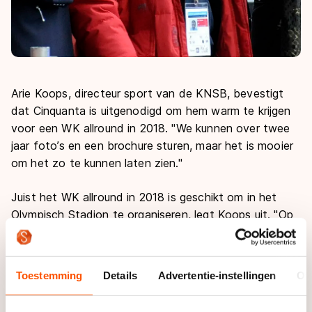
Arie Koops, directeur sport van de KNSB, bevestigt
dat Cinquanta is uitgenodigd om hem warm te krijgen
voor een WK allround in 2018. "We kunnen over twee
jaar foto’s en een brochure sturen, maar het is mooier
om het zo te kunnen laten zien."
Juist het WK allround in 2018 is geschikt om in het
Olympisch Stadion te organiseren, legt Koops uit. "Op
een WK sprint zijn de verschillen te klein, maar op een
WK allround na de Spelen is dat minder van belang. En
het is mooi om de olympische helden in zo’n
Toestemming
Details
Advertentie-instellingen
Ov
olympische omgeving te kunnen laten rijden."