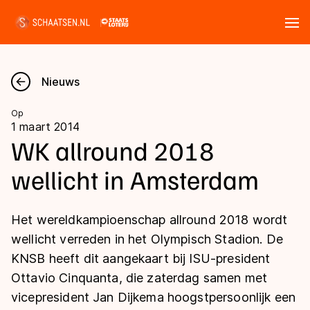
Tickets
Zoeken
Nieuws
Nieuws
Op
1 maart 2014
Kalender
WK allround 2018
wellicht in Amsterdam
Disciplines
Marathon
Uitslagen
Het wereldkampioenschap allround 2018 wordt
Langebaan
wellicht verreden in het Olympisch Stadion. De
Langebaan
KNSB heeft dit aangekaart bij ISU-president
Shorttrack
Tijden & historie
Ottavio Cinquanta, die zaterdag samen met
Shorttrack
Inlineskaten
vicepresident Jan Dijkema hoogstpersoonlijk een
Ranglijsten Langebaan
Marathon
Kunstschaatsen