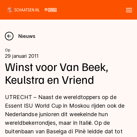
Tickets
Zoeken
Nieuws
Nieuws
Op
29 januari 2011
Kalender
Winst voor Van Beek,
Keulstra en Vriend
Disciplines
Marathon
Uitslagen
UTRECHT – Naast de wereldtoppers op de
Langebaan
Essent ISU World Cup in Moskou rijden ook de
Langebaan
Nederlandse junioren dit weekeinde hun
Shorttrack
Tijden & historie
wereldbekerrondjes, maar in Italië. Op de
Shorttrack
Inlineskaten
buitenbaan van Baselga di Pinè leidde dat tot
Ranglijsten Langebaan
Marathon
Kunstschaatsen