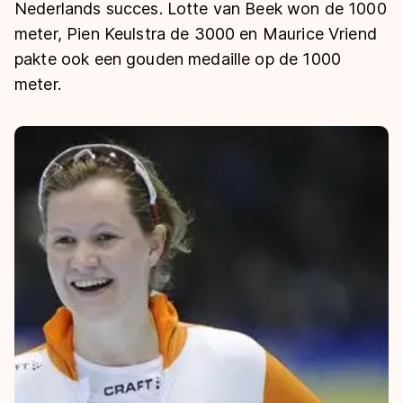
De weg op
Nederlands succes. Lotte van Beek won de 1000
Persoonlijke records & tijden
Inlineskaten
Schoonrijden
meter, Pien Keulstra de 3000 en Maurice Vriend
Inschrijven wedstrijden
Historie & statistiek
Schaatsfans
Kunstschaatsen
pakte ook een gouden medaille op de 1000
Natuurijs
Algemene Nederlandse Schaatstijd
meter.
Alles voor jou als schaatsfan
Deze zomer de weg op
Olympische Spelen
Evenementen
Waar kan ik schaatsen en skaten?
Olympische Spelen
Tickets
Medaille overzicht
Livestreams
Medaillespiegel
Word schaatsfan!
Olympische uitslagen
Winacties
Van Jong tot Goud verhalen