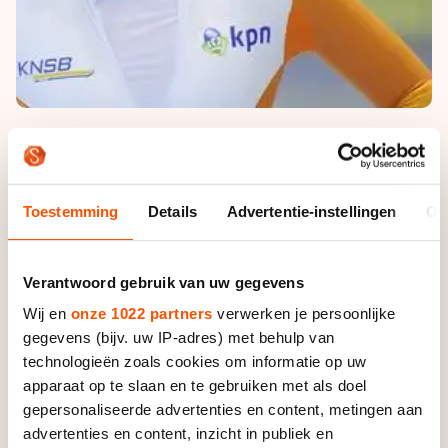
Lotte van Beek: goud op de 1000, zilver op de 500
meter
Toestemming
Details
Advertentie-instellingen
Ov
Het podium van de 1000 meter bij de mannen was een
Nederlands onderonsje. Achter Vriend (1.12.67)
Verantwoord gebruik van uw gegevens
eindigde Thomas Krol (1.12.99) als tweede en Aron
Romeijn reed de derde tijd: 1.13.19. Bart Schipper
Wij en
onze 1022 partners
verwerken je persoonlijke
kwam ook in de buurt van de top-3. Hij werd met
gegevens (bijv. uw IP-adres) met behulp van
1.13.51 vijfde. Bij de dames klopte Van Beek op de
technologieën zoals cookies om informatie op uw
1000 meter met 1.20.95 de Russische Angelina
apparaat op te slaan en te gebruiken met als doel
Golikova (1.21.20) en Doreen Lamb uit Duitsland
gepersonaliseerde advertenties en content, metingen aan
(1.21.31). Letitia de Jong zette de 22e tijd: 1.26.05.
advertenties en content, inzicht in publiek en