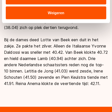
combineren met andere gegevens die u aan hen heeft
Italiaan David Bosa (36.91). Hij bleef Tommi Pulli
verstrekt of die zij hebben verzameld via hun services.
(36.98) uit Finland en de Rus Denis Koval (37.16) voor.
Sommige partners kunnen gegevens doorgeven aan
Weigeren
Aron Romeijn werd met 37.36 achtste. Bart Schipper
landen buiten de EU, zoals de VS, waar mogelijk geen
reed naar de tiende tijd: 37.58 terwijl Frank Hermans
adequaat beschermingsniveau geldt volgens de GDPR.
(38.04) zich op plek dertien terugvond.
Door op ‘Toestaan’ te klikken, stemt u in met deze
overdracht. Meer informatie vindt u in ons
cookiebeleid
.
Bij de dames deed Lotte van Beek een duit in het
zakje. Ze pakte het zilver. Alleen de Italiaanse Yvonne
Daldossi was sneller met 40.42. Van Beek klokte 40.72
en hield daarmee Lamb (40.94) achter zich. Drie
andere Nederlandse schaatssters reden nog de top-
10 binnen. Letitia de Jong (41.03) werd zesde, Irene
Schouten (41.50) zevende en Pien Keulstra tiende met
41.91. Reina Anema klokte de veertiende tijd: 42.11.