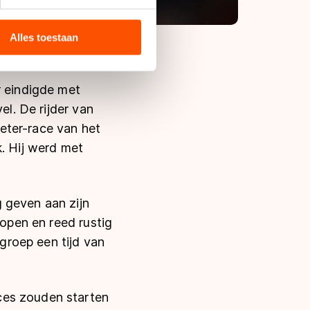
bieden en websiteverkeer te
 media, advertenties en
ie zij hebben verzameld via
Alles toestaan
s de VS, waar mogelijk geen
 in met deze overdracht.
r eindigde met
el. De rijder van
eter-race van het
k. Hij werd met
 geven aan zijn
lopen en reed rustig
-groep een tijd van
ces zouden starten