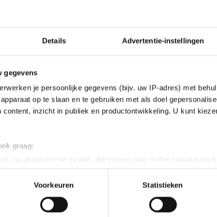
Details
Advertentie-instellingen
w gegevens
erwerken je persoonlijke gegevens (bijv. uw IP-adres) met behul
apparaat op te slaan en te gebruiken met als doel gepersonalise
 content, inzicht in publiek en productontwikkeling. U kunt kiez
 ook graag:
er uw geografische locatie, die tot een paar meter nauwkeurig k
n door het actief te scannen op specifieke eigenschappen (fingerp
onlijke gegevens worden verwerkt en stel uw voorkeuren in he
Voorkeuren
Statistieken
jzigen of intrekken in de Cookieverklaring.