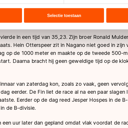
ent en advertenties te personaliseren, socialmediafuncties te 
tie over uw gebruik van onze site met onze partners voor social
bineren met andere gegevens die u aan hen heeft verstrekt of d
Selectie toestaan
ers kunnen gegevens doorgeven aan landen buiten de EU, zoal
 geldt volgens de GDPR. Door op ‘Toestaan’ te klikken, stemt u
ns
cookiebeleid
.
ierde in een tijd van 35,23. Zijn broer Ronald Mulde
aats. Hein Otterspeer zit in Nagano niet goed in zijn v
erdag op de 1000 meter en maakte op de tweede 500-m
art. Daarna bracht hij geen geweldige tijd op de klo
innaar van zaterdag kon, zoals zo vaak, geen vervolg
dag eerder. De Fin liet de race al na een paar slagen 
rd laatste. Eerder op de dag reed Jesper Hospes in de B
in de B-divisie.
een uur later dan gepland omdat vlak voordat de ra