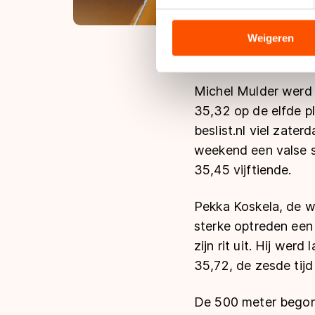
We gebruiken cookies om cont
analyseren. We delen informa
analyse. Zij kunnen deze com
Weigeren
hun services. Sommige partn
adequaat beschermingsniveau
Meer informatie vindt u in o
Michel Mulder werd v
35,32 op de elfde pl
beslist.nl viel zat
weekend een valse st
35,45 vijftiende.
Pekka Koskela, de w
sterke optreden een 
zijn rit uit. Hij we
35,72, de zesde tijd 
De 500 meter begon 