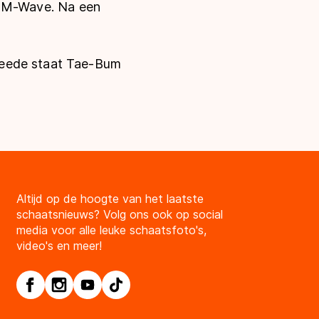
 de M-Wave. Na een
weede staat Tae-Bum
Altijd op de hoogte van het laatste
schaatsnieuws? Volg ons ook op social
media voor alle leuke schaatsfoto's,
video's en meer!