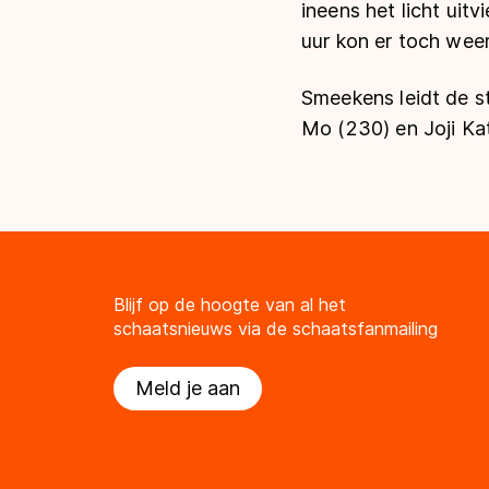
ineens het licht uitv
uur kon er toch wee
Smeekens leidt de 
Mo (230) en Joji Ka
Blijf op de hoogte van al het
schaatsnieuws via de schaatsfanmailing
Meld je aan