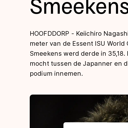
Smeekens
Tijden & historie
De weg op
HOOFDDORP - Keiichiro Nagashi
meter van de Essent ISU World
Schaatsfans
Smeekens werd derde in 35,18. 
mocht tussen de Japanner en d
Olympische Spe
podium innemen.