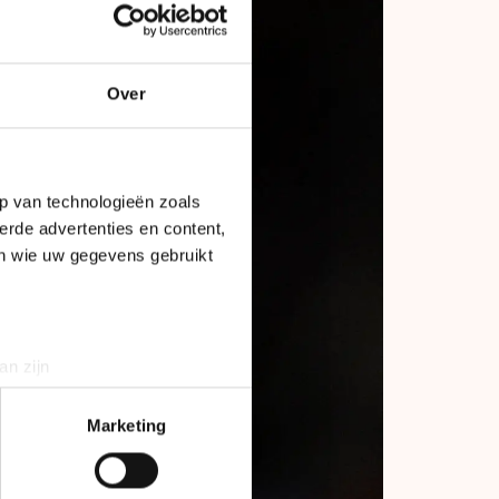
Over
p van technologieën zoals
erde advertenties en content,
en wie uw gegevens gebruikt
an zijn
rinting)
t
detailgedeelte
in. U kunt uw
Marketing