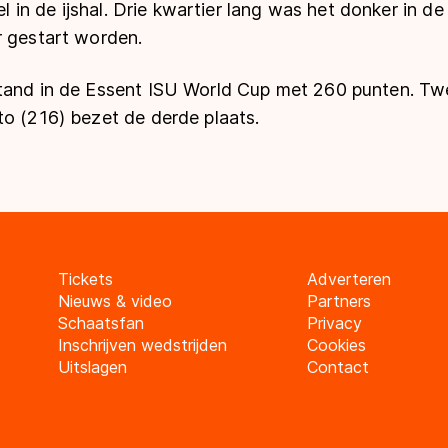
iel in de ijshal. Drie kwartier lang was het donker in
r gestart worden.
stand in de Essent ISU World Cup met 260 punten. T
to (216) bezet de derde plaats.
Tickets
Adverteren
Nieuws & video
Partners
Schaatsfan
Privacy
Inschrijven wedstrijden
Cookies
Uitslagen
Contact