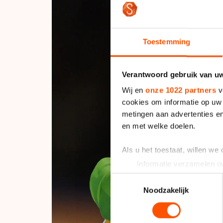
Toestemming
Verantwoord gebruik van u
Wij en
onze 1022 partners
v
cookies om informatie op uw 
metingen aan advertenties en
en met welke doelen.
Als u het toestaat, willen we
Informatie verzamelen ov
Uw apparaat identificere
Toestemmingsselectie
Lees meer over hoe uw perso
Noodzakelijk
toestemming op elk moment wi