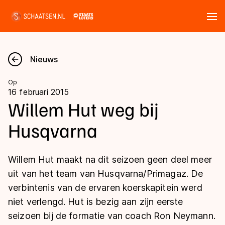
Tickets
Zoeken
Nieuws
Nieuws
Op
16 februari 2015
Kalender
Willem Hut weg bij
Husqvarna
Disciplines
Marathon
Uitslagen
Willem Hut maakt na dit seizoen geen deel meer
Langebaan
uit van het team van Husqvarna/Primagaz. De
Langebaan
verbintenis van de ervaren koerskapitein werd
Shorttrack
Tijden & historie
niet verlengd. Hut is bezig aan zijn eerste
Shorttrack
Inlineskaten
seizoen bij de formatie van coach Ron Neymann.
Ranglijsten Langebaan
Marathon
Kunstschaatsen