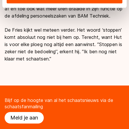
minste winter draai sinds ik A-rijder ben’’, vindt Hut, die
landen buiten de EU, zoals de VS, waar mogelijk geen
af en toe ook wat meer uren draaide in zijn functie op
adequaat beschermingsniveau geldt volgens de GDPR.
de afdeling personeelszaken van BAM Techniek.
Door op ‘Toestaan’ te klikken, stemt u in met deze
overdracht. Meer informatie vindt u in ons
cookiebeleid
.
De Fries kijkt wel meteen verder. Het woord ‘stoppen’
komt absoluut nog niet bij hem op. Terecht, want Hut
is voor elke ploeg nog altijd een aanwinst. ’’Stoppen is
zeker niet de bedoeling’’, erkent hij. ’’Ik ben nog niet
klaar met schaatsen.’’
Blijf op de hoogte van al het schaatsnieuws via de
schaatsfanmailing
Meld je aan