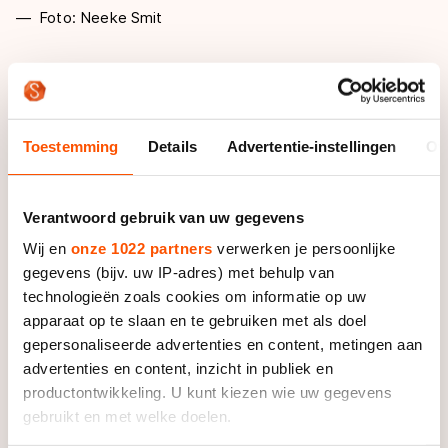
Foto: Neeke Smit
De boodschap over zijn aanstaande vertrek kwam
onverwacht voor Willem Hut. ’’Ik weet dat ik geen
topjaar heb gedraaid, maar ik heb zeker mijn
Toestemming
Details
Advertentie-instellingen
Ov
meerwaarde voor de ploeg laten zien, en dit werd ook
aangegeven door de teamleiding. Bijvoorbeeld bij de
twee overwinningen die we hebben behaald’’, stelt de
Verantwoord gebruik van uw gegevens
32-jarige schaatser uit Waskemeer.
Wij en
onze 1022 partners
verwerken je persoonlijke
gegevens (bijv. uw IP-adres) met behulp van
’’Ik vind het echt spijtig dat er nu geen plek meer is
technologieën zoals cookies om informatie op uw
voor mij, ook omdat ik weet ik hoe ik het komend
apparaat op te slaan en te gebruiken met als doel
seizoen de zaken moet aanpakken om weer in zijn
gepersonaliseerde advertenties en content, metingen aan
geheel op mijn oude niveau te kunnen presteren.’’
advertenties en content, inzicht in publiek en
productontwikkeling. U kunt kiezen wie uw gegevens
Hut, jarenlang kapitein bij de succesformatie van BAM
gebruikt en met welke doelen.
en daarna twee seizoenen uitkomend voor Van