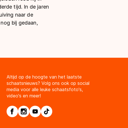
rde tijd. In de jaren
uiving naar de
r nog bij gedaan,
Altijd op de hoogte van het laatste
schaatsnieuws? Volg ons ook op social
media voor alle leuke schaatsfoto's,
video's en meer!