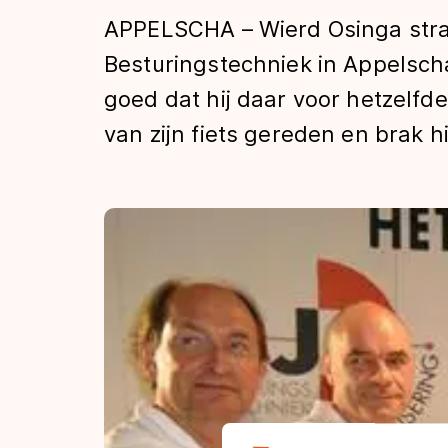
Tijden & historie
APPELSCHA – Wierd Osinga straa
Besturingstechniek in Appelscha
goed dat hij daar voor hetzelfde
De weg op
van zijn fiets gereden en brak 
Schaatsfans
Olympische Spe