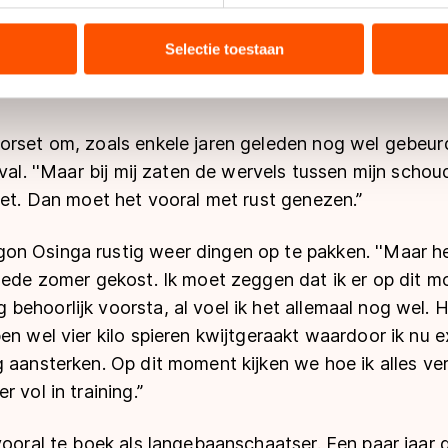
en heel knullig ongeluk’’, haalt Osinga de aanrijding no
tie over uw gebruik van onze site met onze partners voor social
ewoon. Maar ik brak er wel twee ruggenwervels mee en
bineren met andere gegevens die u aan hen heeft verstrekt of d
Selectie toestaan
ulatie geweest. Al die tijd kon ik helemaal niks, heb 
ers kunnen gegevens doorgeven aan landen buiten de EU, zoal
 geldt volgens de GDPR. Door op ‘Toestaan’ te klikken, stemt u
ns
cookiebeleid
.
orset om, zoals enkele jaren geleden nog wel gebeurd
eval. ''Maar bij mij zaten de wervels tussen mijn scho
set. Dan moet het vooral met rust genezen.’’
n Osinga rustig weer dingen op te pakken. ''Maar h
goede zomer gekost. Ik moet zeggen dat ik er op dit 
ehoorlijk voorsta, al voel ik het allemaal nog wel. 
en wel vier kilo spieren kwijtgeraakt waardoor ik nu ex
 aansterken. Op dit moment kijken we hoe ik alles ver
 vol in training.’’
vooral te boek als langebaanschaatser. Een paar jaar g