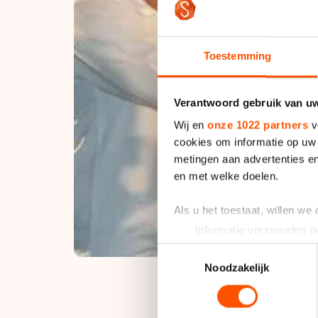
Toestemming
Verantwoord gebruik van u
Wij en
onze 1022 partners
v
cookies om informatie op uw 
metingen aan advertenties en
en met welke doelen.
Als u het toestaat, willen we
Informatie verzamelen ov
Uw apparaat identificere
Toestemmingsselectie
Lees meer over hoe uw perso
Noodzakelijk
toestemming op elk moment wi
We gebruiken cookies om cont