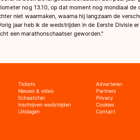
ilometer nog 13.10, op dat moment nog mondiaal de de
echter niet waarmaken, waarna hij langzaam de versch
orig jaar heb ik de wedstrijden in de Eerste Divisie e
echt een marathonschaatser geworden.’’
Tickets
Adverteren
Nieuws & video
Partners
Schaatsfan
Privacy
Inschrijven wedstrijden
Cookies
Uitslagen
Contact