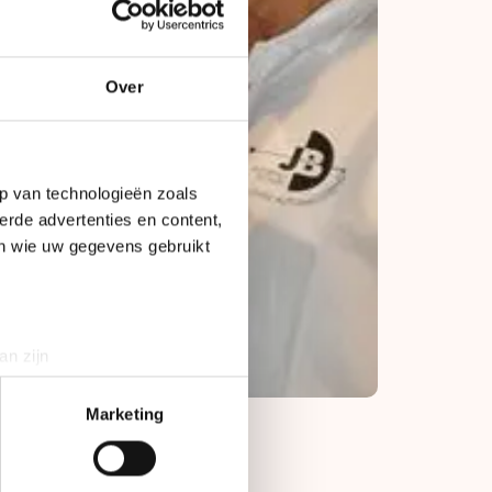
Over
p van technologieën zoals
erde advertenties en content,
en wie uw gegevens gebruikt
an zijn
rinting)
t
detailgedeelte
in. U kunt uw
Marketing
bieden en websiteverkeer te