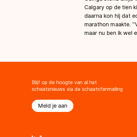
Calgary op de tien k
daarna kon hij dat 
marathon maakte. ''V
maar nu ben ik wel 
Blijf op de hoogte van al het
schaatsnieuws via de schaatsfanmailing
Meld je aan