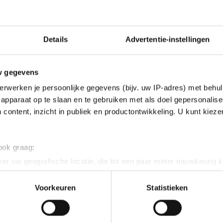
Details
Advertentie-instellingen
w gegevens
erwerken je persoonlijke gegevens (bijv. uw IP-adres) met behul
apparaat op te slaan en te gebruiken met als doel gepersonalise
 content, inzicht in publiek en productontwikkeling. U kunt kiez
 ook graag:
er uw geografische locatie, die tot een paar meter nauwkeurig k
n door het actief te scannen op specifieke eigenschappen (fingerp
onlijke gegevens worden verwerkt en stel uw voorkeuren in he
Voorkeuren
Statistieken
jzigen of intrekken in de Cookieverklaring.
ent en advertenties te personaliseren, socialmediafuncties te 