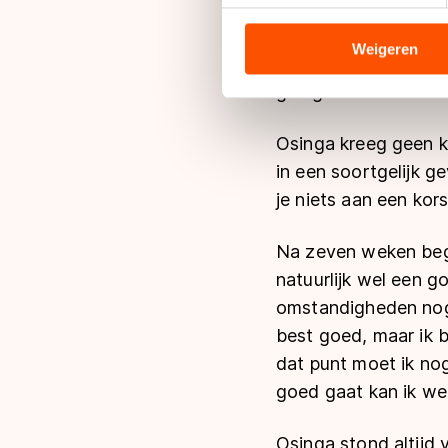
''Het was eigenlijk e
analyseren. We delen informa
zoiets gebeurt je g
analyse. Zij kunnen deze com
Weigeren
zeven weken uit de ro
hun services. Sommige partn
gelegen.’’
adequaat beschermingsniveau
Meer informatie vindt u in o
Osinga kreeg geen k
in een soortgelijk g
je niets aan een kor
Na zeven weken bego
natuurlijk wel een 
omstandigheden nog b
best goed, maar ik b
dat punt moet ik nog
goed gaat kan ik weer
Osinga stond altijd 