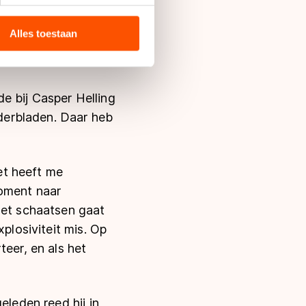
g eens terug. ''En
 media, advertenties en
 ben uiteindelijk
ie zij hebben verzameld via
Alles toestaan
ik alleen maar thuis
s de VS, waar mogelijk geen
 in met deze overdracht.
e bij Casper Helling
uderbladen. Daar heb
et heeft me
moment naar
Het schaatsen gaat
plosiviteit mis. Op
teer, en als het
eleden reed hij in