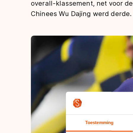
overall-klassement, net voor d
Tijden & historie
Chinees Wu Dajing werd derde.
De weg op
Schaatsfans
Olympische Spe
Toestemming