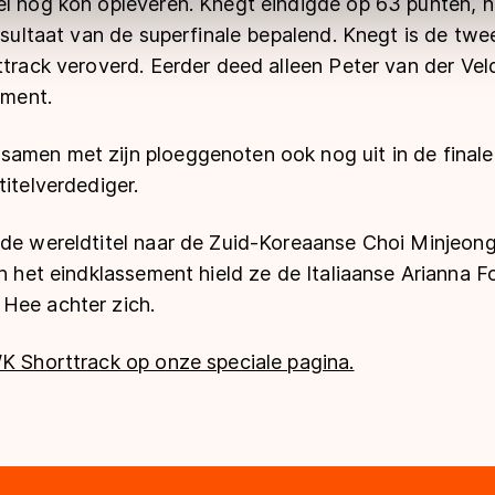
l nog kon opleveren. Knegt eindigde op 63 punten, ne
ns
cookiebeleid
.
resultaat van de superfinale bepalend. Knegt is de tw
ttrack veroverd. Eerder deed alleen Peter van der Ve
ement.
amen met zijn ploeggenoten ook nog uit in de finale 
titelverdediger.
 de wereldtitel naar de Zuid-Koreaanse Choi Minjeon
In het eindklassement hield ze de Italiaanse Arianna 
Hee achter zich.
WK Shorttrack op onze speciale pagina.