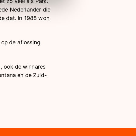
t zo veel als Park.
eede Nederlander die
lde dat. In 1988 won
op de aflossing.
g, ook de winnares
Fontana en de Zuid-