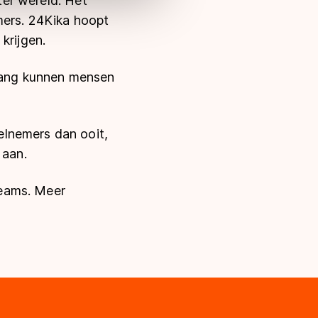
 ter wereld. Het
ers. 24Kika hoopt
krijgen.
 lang kunnen mensen
elnemers dan ooit,
 aan.
teams. Meer