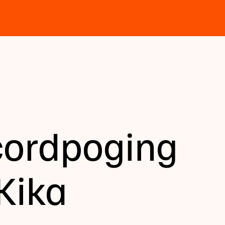
cordpoging
Kika