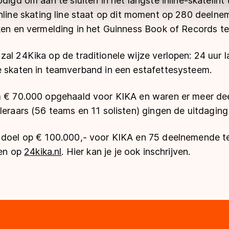
digd om aan te sluiten in het langste inline-skatelint
nline skating line
staat op dit moment op 280 deelnem
ken en vermelding in het Guinness Book of Records te 
zal 24Kika op de traditionele wijze verlopen: 24 uur
e skaten in teamverband in een estafettesysteem.
m € 70.000 opgehaald voor KIKA en waren er meer de
leraars (56 teams en 11 solisten) gingen de uitdaging
 doel op € 100.000,- voor KIKA en 75 deelnemende 
den op
24kika.nl
. Hier kan je je ook inschrijven.