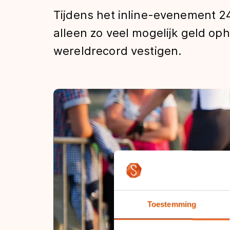
Tijden & historie
Tijdens het inline-evenement 24K
alleen zo veel mogelijk geld op
wereldrecord vestigen.
De weg op
Schaatsfans
Olympische Spe
Toestemming