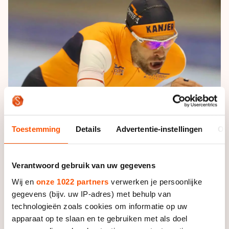
De weg op
Persoonlijke records & tijden
Inlineskaten
Schoonrijden
Inschrijven wedstrijden
Historie & statistiek
Schaatsfans
Kunstschaatsen
Natuurijs
Algemene Nederlandse Schaatstijd
Alles voor jou als schaatsfan
Deze zomer de weg op
Olympische Spelen
Evenementen
Waar kan ik schaatsen en skaten?
Olympische Spelen
Tickets
Medaille overzicht
Livestreams
Medaillespiegel
Toestemming
Details
Advertentie-instellingen
Ov
Word schaatsfan!
Olympische uitslagen
Winacties
Van Jong tot Goud verhalen
Verantwoord gebruik van uw gegevens
Wij en
onze 1022 partners
verwerken je persoonlijke
gegevens (bijv. uw IP-adres) met behulp van
technologieën zoals cookies om informatie op uw
apparaat op te slaan en te gebruiken met als doel
Hij kreeg een aanwijsplek, want zijn vijftiende plek op