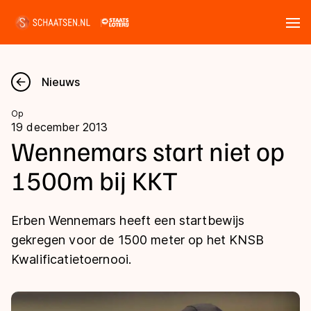
Tickets
Zoeken
Nieuws
Nieuws
Op
19 december 2013
Kalender
Wennemars start niet op
1500m bij KKT
Disciplines
Marathon
Uitslagen
Erben Wennemars heeft een startbewijs
Langebaan
gekregen voor de 1500 meter op het KNSB
Langebaan
Kwalificatietoernooi.
Shorttrack
Tijden & historie
Shorttrack
Inlineskaten
Ranglijsten Langebaan
Marathon
Kunstschaatsen