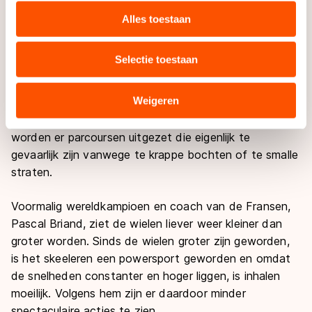
liggen ver boven de 50km/h.
websiteverkeer te analyseren. We delen informatie over
Alles toestaan
uw gebruik van onze site met onze partners voor social
media, advertenties en analyse. Zij kunnen deze
Arlidge ziet dat anders. “Uiteindelijk gaat het ons om
Selectie toestaan
combineren met andere gegevens die u aan hen heeft
snelheid. Als we het over veiligheid hebben, zouden
verstrekt of die zij hebben verzameld via hun services.
we beter onze parcoursen kunnen gaan aanpassen.”
Sommige partners kunnen gegevens doorgeven aan
Weigeren
Hij refereert bijvoorbeeld aan het wegparcours van
landen buiten de EU, zoals de VS, waar mogelijk geen
het EK, in Innsbruck, dat naar zeer krap is. Niet zelden
adequaat beschermingsniveau geldt volgens de GDPR.
worden er parcoursen uitgezet die eigenlijk te
Door op ‘Toestaan’ te klikken, stemt u in met deze
gevaarlijk zijn vanwege te krappe bochten of te smalle
overdracht. Meer informatie vindt u in ons
cookiebeleid
.
straten.
Voormalig wereldkampioen en coach van de Fransen,
Pascal Briand, ziet de wielen liever weer kleiner dan
groter worden. Sinds de wielen groter zijn geworden,
is het skeeleren een powersport geworden en omdat
de snelheden constanter en hoger liggen, is inhalen
moeilijk. Volgens hem zijn er daardoor minder
spectaculaire acties te zien.