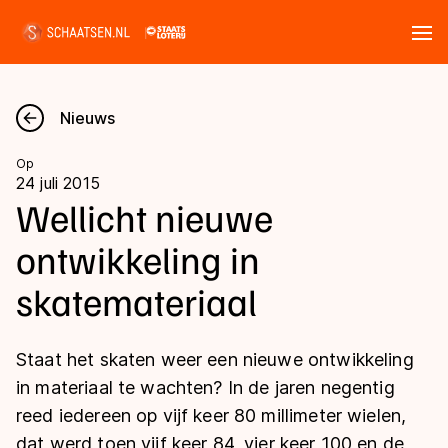
Tickets
Zoeken
Nieuws
Nieuws
Op
24 juli 2015
Kalender
Wellicht nieuwe
ontwikkeling in
Disciplines
skatemateriaal
Marathon
Uitslagen
Langebaan
Staat het skaten weer een nieuwe ontwikkeling
Langebaan
Shorttrack
Tijden & historie
in materiaal te wachten? In de jaren negentig
Shorttrack
Inlineskaten
reed iedereen op vijf keer 80 millimeter wielen,
Ranglijsten Langebaan
Marathon
dat werd toen vijf keer 84, vier keer 100 en de
Kunstschaatsen