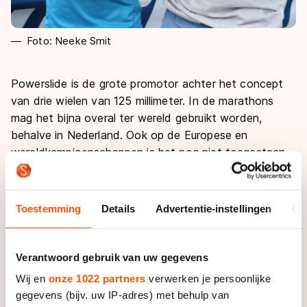
Foto: Neeke Smit
Powerslide is de grote promotor achter het concept
van drie wielen van 125 millimeter. In de marathons
mag het bijna overal ter wereld gebruikt worden,
behalve in Nederland. Ook op de Europese en
wereldkampioenschappen is het nog niet toegestaan.
Of dat gaat gebeuren? “Het is nog behoorlijk stil”,
weet disciplinemanager inline-skaten Arjan Smit. “Ik
hoor momenteel niets over een eventuele
Toestemming
Details
Advertentie-instellingen
Ov
regelwijziging bij de Europese- of wereldbond.”
In de marathons won het team van Powerslide al
Verantwoord gebruik van uw gegevens
verschillende keren op de nieuwe set-up. “Eén ding is
Wij en
onze 1022 partners
verwerken je persoonlijke
zeker, het is sneller”, zegt Scott Arlidge, manager bij
gegevens (bijv. uw IP-adres) met behulp van
het Duitse merk. “We zijn op het idee gekomen toen