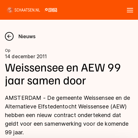
Tickets
Zoeken
Nieuws
Nieuws
Op
14 december 2011
Kalender
Weissensee en AEW 99
jaar samen door
Disciplines
Marathon
Uitslagen
AMSTERDAM - De gemeente Weissensee en de
Langebaan
Alternatieve Elfstedentocht Weissensee (AEW)
Langebaan
hebben een nieuw contract ondertekend dat
Shorttrack
Tijden & historie
geldt voor een samenwerking voor de komende
Shorttrack
Inlineskaten
99 jaar.
Ranglijsten Langebaan
Marathon
Kunstschaatsen