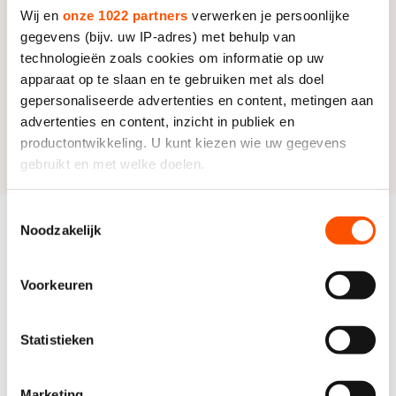
0,10 seconde van elkaar. In rit 8 van de 500 meter
Wij en
onze 1022 partners
verwerken je persoonlijke
gegevens (bijv. uw IP-adres) met behulp van
treffen Kai Verbij en Tim Prins elkaar. In de slotrit
technologieën zoals cookies om informatie op uw
racen Merijn Scheperkamp en Janno Botman, de
apparaat op te slaan en te gebruiken met als doel
nummers drie en een van het klassement, misschien
gepersonaliseerde advertenties en content, metingen aan
wel om de titel.
advertenties en content, inzicht in publiek en
productontwikkeling. U kunt kiezen wie uw gegevens
De gehele loting is hier te vinden.
gebruikt en met welke doelen.
Als u het toestaat, willen we ook graag:
Toestemmingsselectie
Noodzakelijk
Informatie verzamelen over uw geografische locatie,
Gerelateerde
Bekijk alles
die tot een paar meter nauwkeurig kan zijn
evenementen
Uw apparaat identificeren door het actief te scannen
Voorkeuren
op specifieke eigenschappen (fingerprinting)
Lees meer over hoe uw persoonlijke gegevens worden
Statistieken
verwerkt en stel uw voorkeuren in het
detailgedeelte
in.
U kunt uw toestemming op elk moment wijzigen of
intrekken in de Cookieverklaring.
28 februari - 1 maart 2026
Marketing