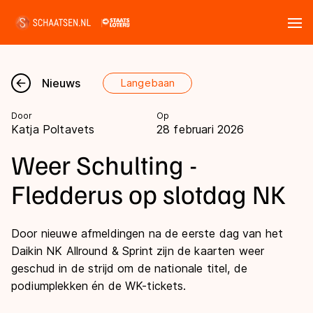
Tickets
Zoeken
Nieuws
Langebaan
Nieuws
Door
Op
Katja Poltavets
28 februari 2026
Kalender
Weer Schulting -
Disciplines
Fledderus op slotdag NK
Marathon
Uitslagen
Door nieuwe afmeldingen na de eerste dag van het
Langebaan
Daikin NK Allround & Sprint zijn de kaarten weer
Langebaan
Shorttrack
Tijden & historie
geschud in de strijd om de nationale titel, de
Shorttrack
podiumplekken én de WK-tickets.
Inlineskaten
Ranglijsten Langebaan
Marathon
Kunstschaatsen