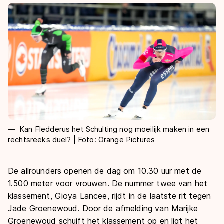
De weg op
Persoonlijke records & tijden
Inlineskaten
Schoonrijden
Inschrijven wedstrijden
Historie & statistiek
Schaatsfans
Kunstschaatsen
Natuurijs
Algemene Nederlandse Schaatstijd
Alles voor jou als schaatsfan
Deze zomer de weg op
Olympische Spelen
Evenementen
Waar kan ik schaatsen en skaten?
Olympische Spelen
Tickets
Medaille overzicht
Livestreams
Medaillespiegel
Word schaatsfan!
Kan Fledderus het Schulting nog moeilijk maken in een
rechtsreeks duel? | Foto: Orange Pictures
Olympische uitslagen
Winacties
Van Jong tot Goud verhalen
De allrounders openen de dag om 10.30 uur met de
1.500 meter voor vrouwen. De nummer twee van het
klassement, Gioya Lancee, rijdt in de laatste rit tegen
Jade Groenewoud. Door de afmelding van Marijke
Groenewoud schuift het klassement op en ligt het