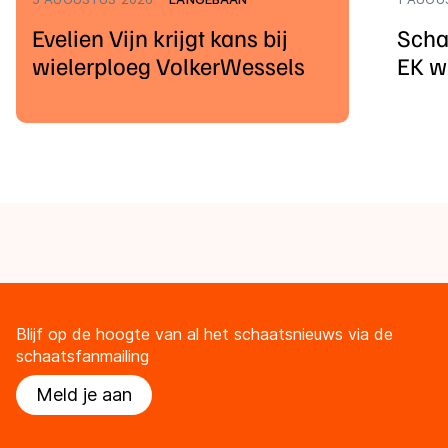
Evelien Vijn krijgt kans bij
Scha
wielerploeg VolkerWessels
EK w
Blijf op de hoogte van al het schaatsnieuws via de
schaatsfanmailing
Meld je aan