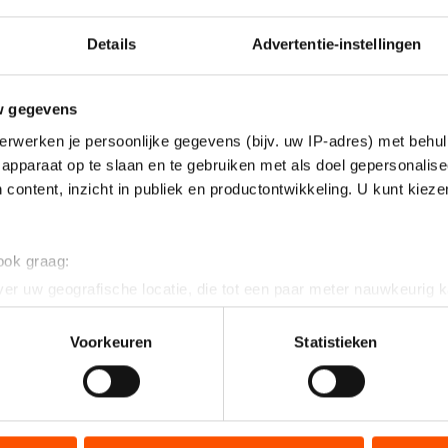
Details
Advertentie-instellingen
w gegevens
erwerken je persoonlijke gegevens (bijv. uw IP-adres) met behul
apparaat op te slaan en te gebruiken met als doel gepersonalise
 content, inzicht in publiek en productontwikkeling. U kunt kiez
 ook graag:
er uw geografische locatie, die tot een paar meter nauwkeurig k
n door het actief te scannen op specifieke eigenschappen (fingerp
onlijke gegevens worden verwerkt en stel uw voorkeuren in he
Voorkeuren
Statistieken
jzigen of intrekken in de Cookieverklaring.
ent en advertenties te personaliseren, socialmediafuncties te 
tie over uw gebruik van onze site met onze partners voor social