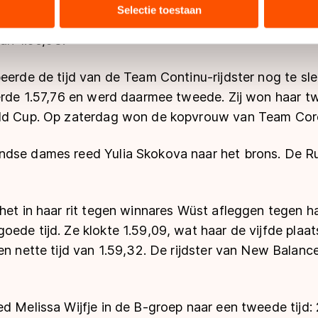
ihiro geen maat. Na winst op de 3000 meter en de te
bineren met andere gegevens die u aan hen heeft verstrekt of d
Selectie toestaan
am op de schaatsmijl niemand echt bij haar in de buu
ers kunnen gegevens doorgeven aan landen buiten de EU, zoal
van 1.56,93.
 geldt volgens de GDPR. Door op ‘Toestaan’ te klikken, stemt u
ns
cookiebeleid
.
beerde de tijd van de Team Continu-rijdster nog te s
eerde 1.57,76 en werd daarmee tweede. Zij won haar t
rld Cup. Op zaterdag won de kopvrouw van Team Core
dse dames reed Yulia Skokova naar het brons. De R
het in haar rit tegen winnares Wüst afleggen tegen h
ede tijd. Ze klokte 1.59,09, wat haar de vijfde plaat
een nette tijd van 1.59,32. De rijdster van New Balan
d Melissa Wijfje in de B-groep naar een tweede tijd: 