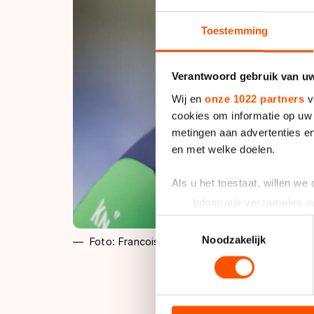
Toestemming
Verantwoord gebruik van u
Wij en
onze 1022 partners
v
cookies om informatie op uw 
metingen aan advertenties en
en met welke doelen.
Als u het toestaat, willen we
Informatie verzamelen ov
Uw apparaat identificere
Toestemmingsselectie
Lees meer over hoe uw perso
Noodzakelijk
Foto: Francois Wieringa
toestemming op elk moment wi
We gebruiken cookies om cont
analyseren. We delen informa