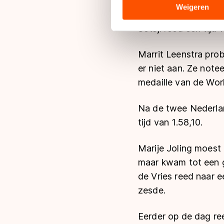
Op Wüst stond in Ob
analyse. Zij kunnen deze com
Weigeren
op de 1000 meter kw
hun services. Sommige partn
Sotsji reed een tijd 
adequaat beschermingsniveau
Meer informatie vindt u in o
Marrit Leenstra pro
er niet aan. Ze not
medaille van de Wo
Na de twee Nederlan
tijd van 1.58,10.
Marije Joling moest 
maar kwam tot een go
de Vries reed naar 
zesde.
Eerder op de dag ree