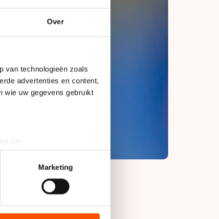
Over
p van technologieën zoals
erde advertenties en content,
en wie uw gegevens gebruikt
an zijn
rinting)
t
detailgedeelte
in. U kunt uw
Marketing
bieden en websiteverkeer te
 media, advertenties en