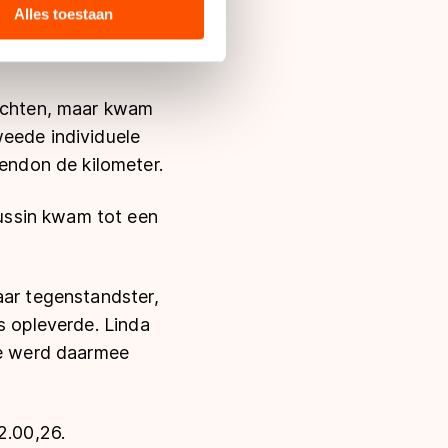
am pursuit en zilver
ie zij hebben verzameld via
Alles toestaan
rt. De koningin van
s de VS, waar mogelijk geen
 in met deze overdracht.
lechten, maar kwam
weede individuele
ndon de kilometer.
ussin kwam tot een
aar tegenstandster,
s opleverde. Linda
ce werd daarmee
2.00,26.