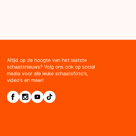
Altijd op de hoogte van het laatste
schaatsnieuws? Volg ons ook op social
media voor alle leuke schaatsfoto's,
video's en meer!