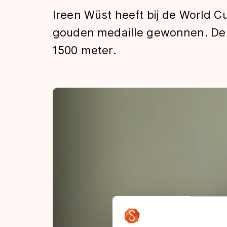
Tijden & historie
Ireen Wüst heeft bij de World C
gouden medaille gewonnen. De 
1500 meter.
De weg op
Schaatsfans
Olympische Spe