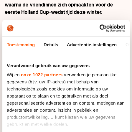
waarna de vriendinnen zich opmaakten voor de
eerste Holland Cup-wedstrijd deze winter.
"We komen allemaal uit Lettele", vertellen Karin, Jolien,
Elles, Lotte en Annemiek. De vriendinnen kennen
elkaar en Carlijn al vanaf de basisschool en zijn
Toestemming
Details
Advertentie-instellingen
Ov
trouwe supporters. "We zijn al vaak naar Thialf
geweest, maar nu het zo dichtbij huis is moeten we
er natuurlijk ook zijn. Dan zegt Carlijn: 'Ik zal er harder
Verantwoord gebruik van uw gegevens
van gaan rijden als jullie komen', dus dat zullen we
Wij en
onze 1022 partners
verwerken je persoonlijke
straks moeten zien."
gegevens (bijv. uw IP-adres) met behulp van
technologieën zoals cookies om informatie op uw
Aan het spandoek dat ze speciaal voor hun
apparaat op te slaan en te gebruiken met als doel
vriendin lieten maken zal het in ieder geval niet liggen.
gepersonaliseerde advertenties en content, metingen aan
De dames bevestigen aan het professionele doek ook
advertenties en content, inzicht in publiek en
nog snel een kleiner, zelfgeschreven wit spandoekje.
productontwikkeling. U kunt kiezen wie uw gegevens
'En Sjoerd', luidt de toevoeging. "Ja, Sjoerd de Vries
gebruikt en met welke doelen.
wilde ook graag een spandoek, dus dat hebben we