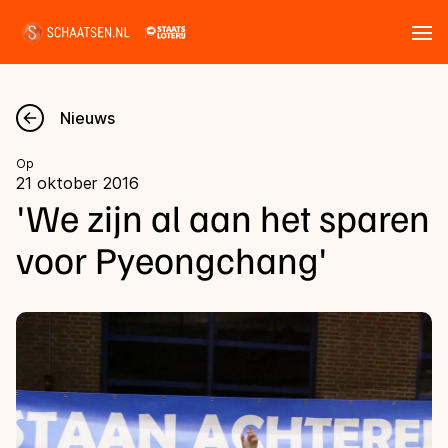
Tickets
Zoeken
Nieuws
Nieuws
Op
21 oktober 2016
Kalender
'We zijn al aan het sparen
voor Pyeongchang'
Disciplines
Marathon
Uitslagen
Langebaan
Langebaan
Shorttrack
Tijden & historie
Shorttrack
Inlineskaten
Ranglijsten Langebaan
Marathon
Kunstschaatsen