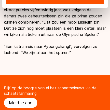
landen buiten de EU, zoals de VS, waar mogelijk geen
In het olympisch seizoen kent de vriendinnengroep
adequaat beschermingsniveau geldt volgens de GDPR.
elkaar precies vijfentwintig jaar, wat volgens de
Door op ‘Toestaan’ te klikken, stemt u in met deze
dames twee gebeurtenissen zijn die ze prima zouden
overdracht. Meer informatie vindt u in ons
cookiebeleid
.
kunnen combineren. "Dat zou een mooi jubileum zijn.
Dat ze zich nog moet plaatsen is een klein detail, maar
wij kijken al stiekem uit naar de Olympische Spelen."
"Een lustrumreis naar Pyeongchang!", vervolgen ze
lachend. "We zijn al aan het sparen!"
Blijf op de hoogte van al het schaatsnieuws via de
schaatsfanmailing
Meld je aan