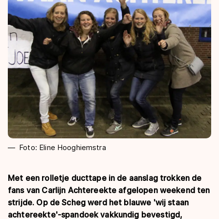
De weg op
Persoonlijke records & tijden
Inlineskaten
Schoonrijden
Inschrijven wedstrijden
Historie & statistiek
Schaatsfans
Kunstschaatsen
Natuurijs
Algemene Nederlandse Schaatstijd
Alles voor jou als schaatsfan
Deze zomer de weg op
Olympische Spelen
Evenementen
Waar kan ik schaatsen en skaten?
Olympische Spelen
Tickets
Medaille overzicht
Livestreams
Medaillespiegel
Word schaatsfan!
Olympische uitslagen
Winacties
Foto: Eline Hooghiemstra
Van Jong tot Goud verhalen
Met een rolletje ducttape in de aanslag trokken de
fans van Carlijn Achtereekte afgelopen weekend ten
strijde. Op de Scheg werd het blauwe 'wij staan
achtereekte'-spandoek vakkundig bevestigd,