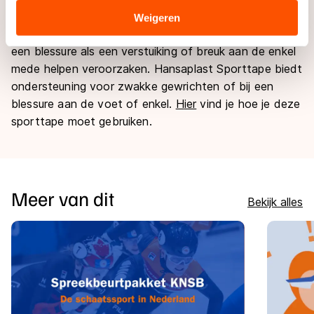
de voeten tot gevolg hebben. Zeker schaatsen die te
Sommige partners kunnen gegevens doorgeven aan
Weigeren
groot zijn, waardoor de voet te veel beweegt, kunnen
landen buiten de EU, zoals de VS, waar mogelijk geen
adequaat beschermingsniveau geldt volgens de GDPR.
een blessure als een verstuiking of breuk aan de enkel
Door op ‘Toestaan’ te klikken, stemt u in met deze
mede helpen veroorzaken. Hansaplast Sporttape biedt
overdracht. Meer informatie vindt u in ons
cookiebeleid
.
ondersteuning voor zwakke gewrichten of bij een
blessure aan de voet of enkel.
H
ier
vind je hoe je deze
sporttape moet gebruiken.
Meer van dit
Bekijk alles