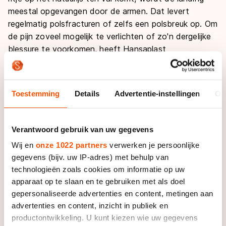
meestal opgevangen door de armen. Dat levert
regelmatig polsfracturen of zelfs een polsbreuk op. Om
de pijn zoveel mogelijk te verlichten of zo'n dergelijke
blessure te voorkomen, heeft Hansaplast
een polsbrace ontworpen om compressie en
ondersteuning te geven aan de pols. Bekijk
hier
meer
informatie over de sport polsbrace.
Toestemming
Details
Advertentie-instellingen
Ov
Rugblessure
Een rugblessure komt voornamelijk bij professionele
Verantwoord gebruik van uw gegevens
schaatsers en toerrijders voor, omdat die heel diep en
Wij en
onze 1022 partners
verwerken je persoonlijke
gebogen schaatsen. Bijna alle rugklachten zijn
gegevens (bijv. uw IP-adres) met behulp van
aspecifieke, lage rugklachten. Dit houdt in dat er geen
technologieën zoals cookies om informatie op uw
aantoonbare schade is, maar dat je lichaam een soort
apparaat op te slaan en te gebruiken met als doel
beschermingsreactie geeft, met als gevolg pijn. Dit
gepersonaliseerde advertenties en content, metingen aan
gevoel ontstaat vaak door gebrek aan training en
advertenties en content, inzicht in publiek en
stabiliteit in de rug- en buikspieren. Hansaplast speelt
productontwikkeling. U kunt kiezen wie uw gegevens
daarop in met
kinesio tape
, die comfort biedt aan