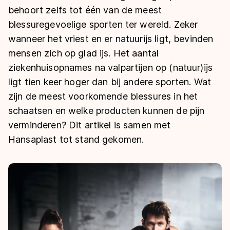
De weg op
behoort zelfs tot één van de meest
Persoonlijke records & tijden
Inlineskaten
Schoonrijden
blessuregevoelige sporten ter wereld. Zeker
Inschrijven wedstrijden
Historie & statistiek
Schaatsfans
Kunstschaatsen
Natuurijs
wanneer het vriest en er natuurijs ligt, bevinden
Algemene Nederlandse Schaatstijd
mensen zich op glad ijs. Het aantal
Alles voor jou als schaatsfan
Deze zomer de weg op
Olympische Spelen
ziekenhuisopnames na valpartijen op (natuur)ijs
Evenementen
Waar kan ik schaatsen en skaten?
ligt tien keer hoger dan bij andere sporten. Wat
Olympische Spelen
Tickets
zijn de meest voorkomende blessures in het
schaatsen en welke producten kunnen de pijn
Medaille overzicht
Livestreams
verminderen? Dit artikel is samen met
Medaillespiegel
Word schaatsfan!
Hansaplast tot stand gekomen.
Olympische uitslagen
Winacties
Van Jong tot Goud verhalen