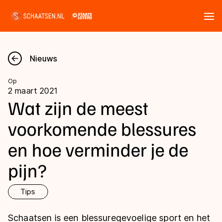
Tickets
Zoeken
Nieuws
Nieuws
Op
2 maart 2021
Kalender
Wat zijn de meest
voorkomende blessures
Disciplines
en hoe verminder je de
Marathon
Uitslagen
pijn?
Langebaan
Langebaan
Shorttrack
Tijden & historie
Tips
Shorttrack
Inlineskaten
Ranglijsten Langebaan
Schaatsen is een blessuregevoelige sport en het
Marathon
Kunstschaatsen