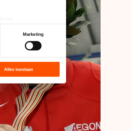
an zijn
rinting)
t
detailgedeelte
in. U kunt uw
Marketing
bieden en websiteverkeer te
 media, advertenties en
ie zij hebben verzameld via
Alles toestaan
s de VS, waar mogelijk geen
 in met deze overdracht.