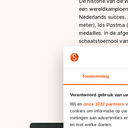
De historie van de 
een wereldkampioensc
Nederlands succes.
meter), Ids Postma
medailles. In de afg
schaatstoernooi van
staat het toernooi d
Na de vijf gouden me
daarna nog vele vol
Toestemming
liefst 92 gouden me
Duitsland, volgt op 
Verantwoord gebruik van u
vrouwen). Canada st
Wij en
onze 1022 partners
v
cookies om informatie op uw 
metingen aan advertenties en
en met welke doelen.