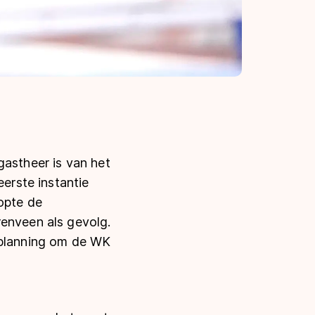
gastheer is van het
eerste instantie
opte de
renveen als gevolg.
e planning om de WK