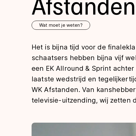
Afstanden
Tijden & historie
Wat moet je weten?
De weg op
Het is bijna tijd voor de finale
Schaatsfans
schaatsers hebben bijna vijf w
een EK Allround & Sprint achter
Olympische Spe
laatste wedstrijd en tegelijkert
WK Afstanden. Van kanshebbers v
televisie-uitzending, wij zetten 