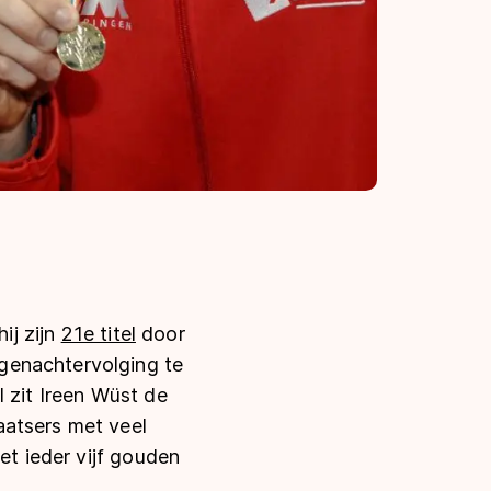
ij zijn
21e titel
door
genachtervolging te
 zit Ireen Wüst de
aatsers met veel
et ieder vijf gouden