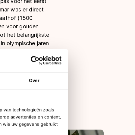
pas voor het eerst
mar was er direct
aathof (1500
den voor gouden
ot het belangrijkste
In olympische jaren
K zouden in de jaren
Afstanden, met maar
Over
27). De nummer twee,
ehaald door
nen).
p van technologieën zoals
erde advertenties en content,
en wie uw gegevens gebruikt