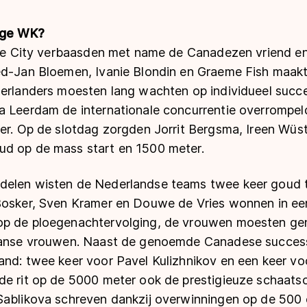
rige WK?
Lake City verbaasden met name de Canadezen vriend en
ed-Jan Bloemen, Ivanie Blondin en Graeme Fish maak
derlanders moesten lang wachten op individueel suc
a Leerdam de internationale concurrentie overrompe
er. Op de slotdag zorgden Jorrit Bergsma, Ireen Wüst
ud op de mass start en 1500 meter.
delen wisten de Nederlandse teams twee keer goud 
Bosker, Sven Kramer en Douwe de Vries wonnen in ee
op de ploegenachtervolging, de vrouwen moesten g
apanse vrouwen. Naast de genoemde Canadese success
and: twee keer voor Pavel Kulizhnikov en een keer vo
de rit op de 5000 meter ook de prestigieuze schaat
Sablikova schreven dankzij overwinningen op de 500