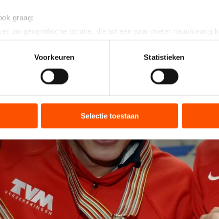
 ook graag:
er uw geografische locatie, die tot een paar meter nauwkeurig k
n door het actief te scannen op specifieke eigenschappen (fingerp
onlijke gegevens worden verwerkt en stel uw voorkeuren in he
Voorkeuren
Statistieken
jzigen of intrekken in de Cookieverklaring.
ent en advertenties te personaliseren, socialmediafuncties te 
tie over uw gebruik van onze site met onze partners voor social
bineren met andere gegevens die u aan hen heeft verstrekt of d
Selectie toestaan
ers kunnen gegevens doorgeven aan landen buiten de EU, zoal
 geldt volgens de GDPR. Door op ‘Toestaan’ te klikken, stemt u
ns
cookiebeleid
.