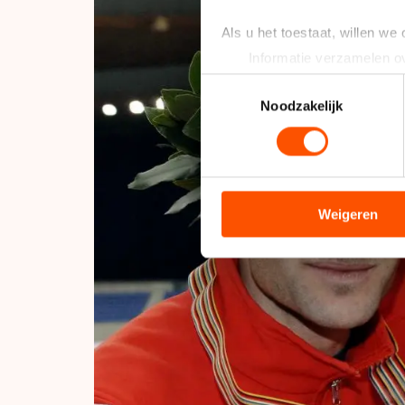
Als u het toestaat, willen we
Informatie verzamelen ov
Uw apparaat identificere
Toestemmingsselectie
Lees meer over hoe uw perso
Noodzakelijk
toestemming op elk moment wi
We gebruiken cookies om cont
analyseren. We delen informa
analyse. Zij kunnen deze com
Weigeren
hun services. Sommige partn
adequaat beschermingsniveau
Meer informatie vindt u in o