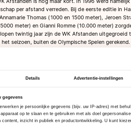
WK Afstanden is nog maar kort. In 1996 werd namelijk 
hap per afstand verreden. Bij de eerste editie in Ha
 Annamarie Thomas (1000 en 1500 meter), Jeroen Str
 (5000 meter) en Gianni Romme (10.000 meter) zorg
elopen twintig jaar zijn de WK Afstanden uitgegroeid t
 het seizoen, buiten de Olympische Spelen gerekend. 
an ook niet op de kalender, op 1998 na.
dailles voor Nederland in de eerste editie van het W
gen. Nederland is namelijk recordwinnaar op de WK 
Details
Advertentie-instellingen
dailles, verdeeld over de mannen (65) en vrouwen (
flinke afstand met 'slechts' 36 keer goud (allemaal b
w gegevens
aat derde met in totaal 25 titels (16 vrouwen, 9 man
erwerken je persoonlijke gegevens (bijv. uw IP-adres) met behul
apparaat op te slaan en te gebruiken met als doel gepersonalise
 content, inzicht in publiek en productontwikkeling. U kunt kiez