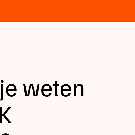
je weten
WK