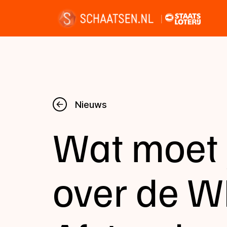
Nieuws
Nieuws
Wat moet 
Kalender
Disciplines
over de 
Uitslagen