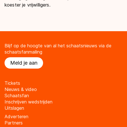
koester je vrijwilligers.
Blijf op de hoogte van al het schaatsnieuws via de
schaatsfanmailing
Meld je aan
Tickets
Nieuws & video
Schaatsfan
Inschrijven wedstrijden
Uitslagen
Adverteren
Partners