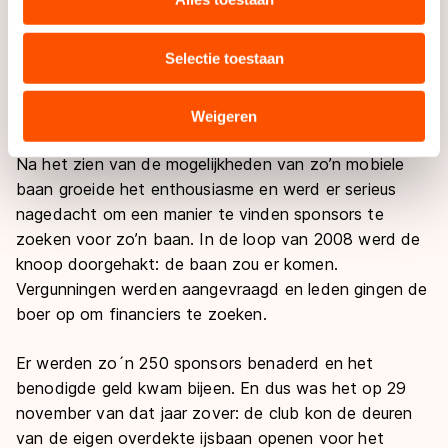
doorverteld aan de voorzitter. Die zag er wel iets in
uw gebruik van onze site met onze partners voor social
om in Nederhorst den Berg een kunstijsbaan neer te
media, advertenties en analyse. Zij kunnen deze
Selectie toestaan
leggen voor een periode van zes weken rond de Kerst
combineren met andere gegevens die u aan hen heeft
en Oud en Nieuw. En zo reisde het bestuur af om een
verstrekt of die zij hebben verzameld via hun services.
soortgelijke baan in Roeselare te bezichtigen.
Sommige partners kunnen gegevens doorgeven aan
Weigeren
landen buiten de EU, zoals de VS, waar mogelijk geen
adequaat beschermingsniveau geldt volgens de GDPR.
Na het zien van de mogelijkheden van zo’n mobiele
Door op ‘Toestaan’ te klikken, stemt u in met deze
baan groeide het enthousiasme en werd er serieus
overdracht. Meer informatie vindt u in ons
cookiebeleid
.
nagedacht om een manier te vinden sponsors te
zoeken voor zo’n baan. In de loop van 2008 werd de
knoop doorgehakt: de baan zou er komen.
Vergunningen werden aangevraagd en leden gingen de
boer op om financiers te zoeken.
Er werden zo´n 250 sponsors benaderd en het
benodigde geld kwam bijeen. En dus was het op 29
november van dat jaar zover: de club kon de deuren
van de eigen overdekte ijsbaan openen voor het