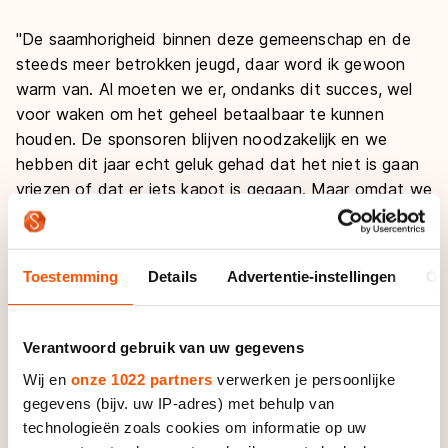
"De saamhorigheid binnen deze gemeenschap en de
steeds meer betrokken jeugd, daar word ik gewoon
warm van. Al moeten we er, ondanks dit succes, wel
voor waken om het geheel betaalbaar te kunnen
houden. De sponsoren blijven noodzakelijk en we
hebben dit jaar echt geluk gehad dat het niet is gaan
vriezen of dat er iets kapot is gegaan. Maar omdat we
de horeca in eigen beheer hebben genomen, kunnen
we de baan betaalbaar houden voor elke doelgroep. Al
kan ik niet zonder mijn vaste jongens en de zeker 200
Toestemming
Details
Advertentie-instellingen
Ov
enthousiaste vrijwilligers."
De baan won zelfs de KNSB Pim Mulier Innovatieprijs.
Verantwoord gebruik van uw gegevens
Henk Schuurman, hoofd van de technische commissie:
Wij en
onze 1022 partners
verwerken je persoonlijke
"We hebben een betere isolatievloer onder het ijs
gegevens (bijv. uw IP-adres) met behulp van
gelegd én een witte boarding aangebracht dit jaar.
technologieën zoals cookies om informatie op uw
Daardoor bleef de koude lucht op de ijsvloer liggen.