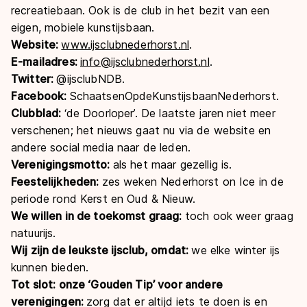
recreatiebaan. Ook is de club in het bezit van een
eigen, mobiele kunstijsbaan.
Website:
www.ijsclubnederhorst.nl
.
E-mailadres:
info@ijsclubnederhorst.nl
.
Twitter:
@ijsclubNDB.
Facebook:
SchaatsenOpdeKunstijsbaanNederhorst.
Clubblad:
‘de Doorloper’. De laatste jaren niet meer
verschenen; het nieuws gaat nu via de website en
andere social media naar de leden.
Verenigingsmotto:
als het maar gezellig is.
Feestelijkheden:
zes weken Nederhorst on Ice in de
periode rond Kerst en Oud & Nieuw.
We willen in de toekomst graag:
toch ook weer graag
natuurijs.
Wij zijn de leukste ijsclub, omdat:
we elke winter ijs
kunnen bieden.
Tot slot: onze ‘Gouden Tip’ voor andere
verenigingen:
zorg dat er altijd iets te doen is en