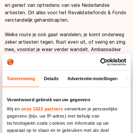
De weg op
en geniet van optredens van vele Nederlandse
Persoonlijke records & tijden
Inlineskaten
Schoonrijden
artiesten. Dit alles voor het Revalidatiefonds & Fonds
Inschrijven wedstrijden
Historie & statistiek
Schaatsfans
Kunstschaatsen
verstandelijk gehandicapten.
Natuurijs
Algemene Nederlandse Schaatstijd
Alles voor jou als schaatsfan
Welke route je ook gaat wandelen, je komt onderweg
Deze zomer de weg op
Olympische Spelen
zeker artiesten tegen. Rust even uit, of swing en zing
Evenementen
Waar kan ik schaatsen en skaten?
mee, voordat je weer verder wandelt. Ambassadeur
Olympische Spelen
Tickets
Viktor Brand is aanwezig om de dag een
Medaille overzicht
feestelijk tintje te geven.
Livestreams
Medaillespiegel
Word schaatsfan!
Bij de start en finish staat een groot podium,
Toestemming
Details
Advertentie-instellingen
Ov
Olympische uitslagen
waar diverse artiesten een spetterend concert geven.
Winacties
Geniet van de muziek van radiostation 100% NL en
Van Jong tot Goud verhalen
Verantwoord gebruik van uw gegevens
bekende live artiesten zoals onder meer Jeroen van
der Boom!
Wij en
onze 1022 partners
verwerken je persoonlijke
gegevens (bijv. uw IP-adres) met behulp van
Naast een ontzettend leuke dag halen we met z’n
technologieën zoals cookies om informatie op uw
allen geld op voor
Groen & Handicap, het
apparaat op te slaan en te gebruiken met als doel