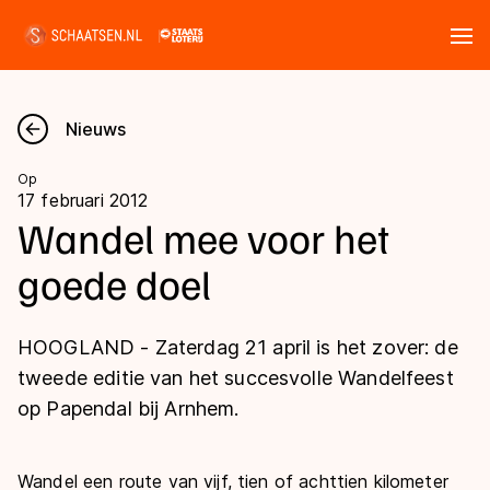
Tickets
Zoeken
Nieuws
Nieuws
Op
17 februari 2012
Kalender
Wandel mee voor het
goede doel
Disciplines
Marathon
Uitslagen
HOOGLAND - Zaterdag 21 april is het zover: de
Langebaan
tweede editie van het succesvolle Wandelfeest
Langebaan
op Papendal bij Arnhem.
Shorttrack
Tijden & historie
Shorttrack
Inlineskaten
Ranglijsten Langebaan
Marathon
Wandel een route van vijf, tien of achttien kilometer
Kunstschaatsen