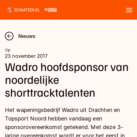
Tickets
Zoeken
Nieuws
Nieuws
Op
23 november 2017
Kalender
Wadro hoofdsponsor van
noordelijke
Disciplines
shorttracktalenten
Marathon
Uitslagen
Langebaan
Het wapeningsbedrijf Wadro uit Drachten en
Langebaan
Shorttrack
Tijden & historie
Topsport Noord hebben vandaag een
Shorttrack
Inlineskaten
sponsorovereenkomst getekend. Met deze 3-
Ranglijsten Langebaan
Marathon
jarige overeenkomst wordt er voor het eerst in
Kunstschaatsen