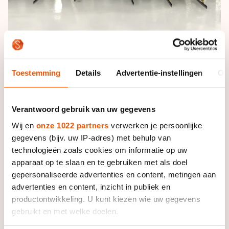
Wapeningsspecialist Wadro verbindt zich voor
Toestemming
Details
Advertentie-instellingen
Ov
meerdere jaren aan het shorttrack talententeam van
het noorden (RTC Noord shorttrack). RTC Noord is
het eerste, door de KNSB erkende, shorttrackteam in
Verantwoord gebruik van uw gegevens
Nederland met een hoofdsponsor. Bart Henstra,
directeur Wadro: "Ons bedrijf staat voor
Wij en
onze 1022 partners
verwerken je persoonlijke
gegevens (bijv. uw IP-adres) met behulp van
betrouwbaarheid, doen waar je goed in bent, het
technologieën zoals cookies om informatie op uw
leveren van vakwerk en kwaliteit, doorzetten en het
apparaat op te slaan en te gebruiken met als doel
nakomen van je afspraken. Dit zien wij terug in deze
gepersonaliseerde advertenties en content, metingen aan
groep met shorttracktalenten."
advertenties en content, inzicht in publiek en
productontwikkeling. U kunt kiezen wie uw gegevens
Het RTC Noord shorttrack (voormalig Jong Oranje) is
gebruikt en met welke doelen.
een talentprogramma dat zich primair richt op het
opleiden van jonge talentvolle sporters uit de drie