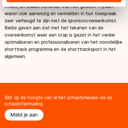
landen buiten de EU, zoals de VS, waar mogelijk geen
KNSB, en Bauke Jonkman van het gewest Fryslân
adequaat beschermingsniveau geldt volgens de GDPR.
waren ook aanwezig en vermelden in hun toespraak
Door op ‘Toestaan’ te klikken, stemt u in met deze
zeer verheugd te zijn met de sponsorovereenkomst.
overdracht. Meer informatie vindt u in ons
cookiebeleid
.
Beide gaven aan dat met het tekenen van de
overeenkomst weer een stap is gezet in het verder
optimaliseren en professionaliseren van het noordelijke
shorttrack programma en de shorttracksport in het
algemeen.
Blijf op de hoogte van al het schaatsnieuws via de
schaatsfanmailing
Meld je aan