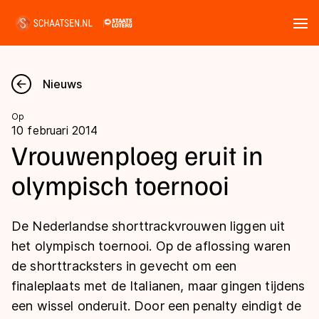
Tickets
Zoeken
Nieuws
Nieuws
Op
10 februari 2014
Kalender
Vrouwenploeg eruit in
olympisch toernooi
Disciplines
Marathon
Uitslagen
De Nederlandse shorttrackvrouwen liggen uit
Langebaan
het olympisch toernooi. Op de aflossing waren
Langebaan
de shorttracksters in gevecht om een
Shorttrack
Tijden & historie
finaleplaats met de Italianen, maar gingen tijdens
Shorttrack
Inlineskaten
een wissel onderuit. Door een penalty eindigt de
Ranglijsten Langebaan
Marathon
Kunstschaatsen