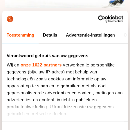
Met die val vielen niet alleen de kansen op een
finaleplaats en dus een olympische medaille weg. Het
Toestemming
Details
Advertentie-instellingen
Ov
kostte de Nederlandse ploeg, met Jorien ter Mors,
Lara van Ruijven, Sanne en Yara van Kerkhof, ook een
penalty en daarmee een startbewijs voor de B-finale.
Verantwoord gebruik van uw gegevens
De ploeg eindigt daardoor als achtste.
Wij en
onze 1022 partners
verwerken je persoonlijke
gegevens (bijv. uw IP-adres) met behulp van
Het oranjekwartet kwam als derde van de startlijn.
technologieën zoals cookies om informatie op uw
Regerend olympisch kampioen China pakte direct de
apparaat op te slaan en te gebruiken met als doel
kop, gevolgd door de Italiaanse vrouwen. Voor
gepersonaliseerde advertenties en content, metingen aan
Nederland waren de Italianen het richtpunt.
advertenties en content, inzicht in publiek en
Halverwege de race zette de 20-jarige Van Ruijven
productontwikkeling. U kunt kiezen wie uw gegevens
een geslaagde aanval in op Italië en nam daarmee de
gebruikt en met welke doelen.
tweede plaats over.
Als u het toestaat, willen we ook graag:
Toestemmingsselectie