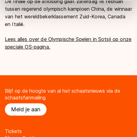
De finale op de aflossing gaat zaterdag 18 februari
adequaat beschermingsniveau geldt volgens de GDPR.
tussen regerend olympisch kampioen China, de winnaar
Door op ‘Toestaan’ te klikken, stemt u in met deze
van het wereldbekerklassement Zuid-Korea, Canada
overdracht. Meer informatie vindt u in ons
cookiebeleid
.
en Italië.
Lees alles over de Olympische Spelen in Sotsji op onze
speciale OS-pagina.
Blijf op de hoogte van al het schaatsnieuws via de
schaatsfanmailing
Meld je aan
Tickets