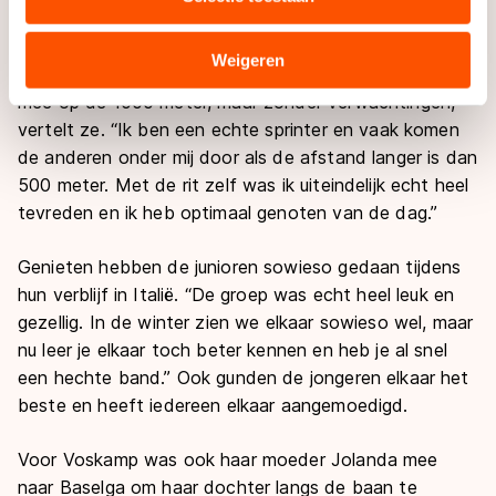
combineren met andere gegevens die u aan hen heeft
thuis, dat is echt heel leuk.”
verstrekt of die zij hebben verzameld via hun services.
Sommige partners kunnen gegevens doorgeven aan
Weigeren
Op de tweede wereldbekerdag reed Voskamp ook nog
landen buiten de EU, zoals de VS, waar mogelijk geen
mee op de 1000 meter, maar zonder verwachtingen,
adequaat beschermingsniveau geldt volgens de GDPR.
vertelt ze. “Ik ben een echte sprinter en vaak komen
Door op ‘Toestaan’ te klikken, stemt u in met deze
de anderen onder mij door als de afstand langer is dan
overdracht. Meer informatie vindt u in ons
cookiebeleid
.
500 meter. Met de rit zelf was ik uiteindelijk echt heel
tevreden en ik heb optimaal genoten van de dag.”
Genieten hebben de junioren sowieso gedaan tijdens
hun verblijf in Italië. “De groep was echt heel leuk en
gezellig. In de winter zien we elkaar sowieso wel, maar
nu leer je elkaar toch beter kennen en heb je al snel
een hechte band.” Ook gunden de jongeren elkaar het
beste en heeft iedereen elkaar aangemoedigd.
Voor Voskamp was ook haar moeder Jolanda mee
naar Baselga om haar dochter langs de baan te