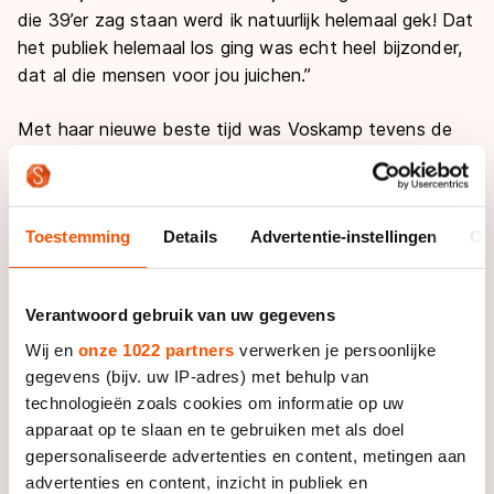
die 39’er zag staan werd ik natuurlijk helemaal gek! Dat
het publiek helemaal los ging was echt heel bijzonder,
dat al die mensen voor jou juichen.”
Met haar nieuwe beste tijd was Voskamp tevens de
snelste juniore van het NK-weekend. Daarom mocht
ze in januari afreizen naar Italië voor de World Cup
junioren op de buitenbaan van Baselga, en dat was
Toestemming
Details
Advertentie-instellingen
Ov
naar eigen zeggen een geweldige ervaring. “Je bent
natuurlijk afhankelijk van het weer en het is moeilijk in
te schatten wat snelle tijden zijn op een buitenbaan.”
Verantwoord gebruik van uw gegevens
Ondanks harde wind hadden de junioren prima
Wij en
onze 1022 partners
verwerken je persoonlijke
gegevens (bijv. uw IP-adres) met behulp van
schaatsomstandigheden
en op de wedstrijddagen
technologieën zoals cookies om informatie op uw
scheen zelfs een zonnetje. Wel moest Voskamp even
apparaat op te slaan en te gebruiken met als doel
wennen aan de hoogte van de baan. “Wij zijn het
gepersonaliseerde advertenties en content, metingen aan
natuurlijk niet gewend om op duizend meter hoogte te
advertenties en content, inzicht in publiek en