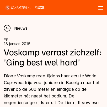
Tickets
Zoeken
Nieuws
Nieuws
Op
18 januari 2016
Kalender
Voskamp verrast zichzelf:
'Ging best wel hard'
Disciplines
Marathon
Uitslagen
Dione Voskamp reed tijdens haar eerste World
Langebaan
Cup-wedstrijd voor junioren in Baselga naar het
Langebaan
zilver op de 500 meter en eindigde op de
Shorttrack
Tijden & historie
kilometer nét naast het podium. De
Shorttrack
Inlineskaten
negentienjarige rijdster uit De Lier rijdt sowieso
Ranglijsten Langebaan
Marathon
Kunstschaatsen