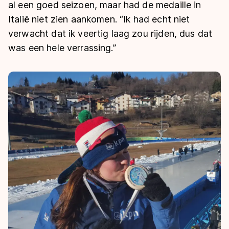
De weg op
al een goed seizoen, maar had de medaille in
Persoonlijke records & tijden
Inlineskaten
Schoonrijden
Italië niet zien aankomen. “Ik had echt niet
Inschrijven wedstrijden
Historie & statistiek
Schaatsfans
Kunstschaatsen
verwacht dat ik veertig laag zou rijden, dus dat
Natuurijs
Algemene Nederlandse Schaatstijd
was een hele verrassing.”
Alles voor jou als schaatsfan
Deze zomer de weg op
Olympische Spelen
Evenementen
Waar kan ik schaatsen en skaten?
Olympische Spelen
Tickets
Medaille overzicht
Livestreams
Medaillespiegel
Word schaatsfan!
Olympische uitslagen
Winacties
Van Jong tot Goud verhalen