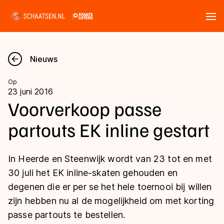
Tickets
Zoeken
Nieuws
Nieuws
Op
23 juni 2016
Kalender
Voorverkoop passe
partouts EK inline gestart
Disciplines
Marathon
Uitslagen
In Heerde en Steenwijk wordt van 23 tot en met
Langebaan
30 juli het EK inline-skaten gehouden en
Langebaan
degenen die er per se het hele toernooi bij willen
Shorttrack
Tijden & historie
zijn hebben nu al de mogelijkheid om met korting
Shorttrack
Inlineskaten
passe partouts te bestellen.
Ranglijsten Langebaan
Marathon
Kunstschaatsen