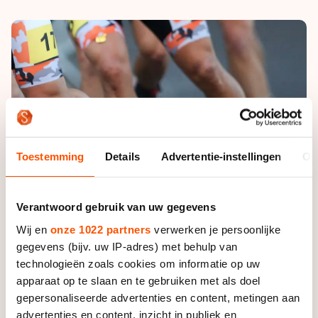
De weg op
Persoonlijke records & tijden
Inlineskaten
Schoonrijden
Inschrijven wedstrijden
Historie & statistiek
Schaatsfans
Kunstschaatsen
Natuurijs
Algemene Nederlandse Schaatstijd
Alles voor jou als schaatsfan
Deze zomer de weg op
Olympische Spelen
Evenementen
Waar kan ik schaatsen en skaten?
Olympische Spelen
Tickets
Medaille overzicht
Toestemming
Details
Advertentie-instellingen
Ov
Livestreams
Medaillespiegel
Word schaatsfan!
Olympische uitslagen
Verantwoord gebruik van uw gegevens
Winacties
Van Jong tot Goud verhalen
Wij en
onze 1022 partners
verwerken je persoonlijke
gegevens (bijv. uw IP-adres) met behulp van
technologieën zoals cookies om informatie op uw
apparaat op te slaan en te gebruiken met als doel
gepersonaliseerde advertenties en content, metingen aan
advertenties en content, inzicht in publiek en