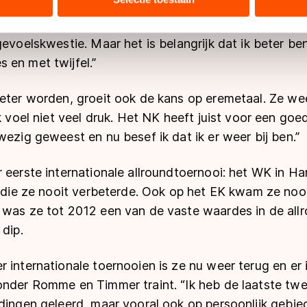
ers kunnen gegevens doorgeven aan landen buiten de EU, zoal
el meegemaakt en je merkt dat mijn verhaal en hun ve
 geldt volgens de GDPR. Door op ‘Toestaan’ te klikken, stemt u
gevoelskwestie. Maar het is belangrijk dat ik beter b
ns
cookiebeleid
.
 en met twijfel.”
beter worden, groeit ook de kans op eremetaal. Ze we
Ik voel niet veel druk. Het NK heeft juist voor een goe
wezig geweest en nu besef ik dat ik er weer bij ben.”
 eerste internationale allroundtoernooi: het WK in H
e die ze nooit verbeterde. Ook op het EK kwam ze nooi
 was ze tot 2012 een van de vaste waardes in de all
 dip.
 internationale toernooien is ze nu weer terug en er 
nder Romme en Timmer traint. “Ik heb de laatste twee
dingen geleerd, maar vooral ook op persoonlijk gebied