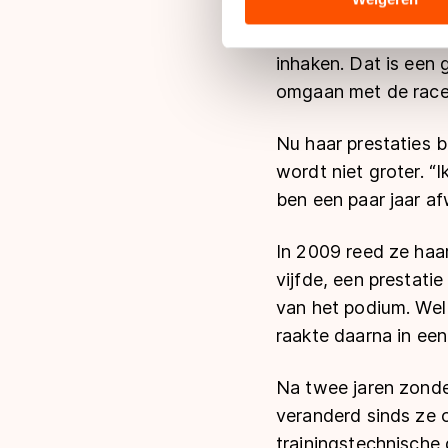
hun services. Sommige partn
“Maar zij hebben ve
adequaat beschermingsniveau
inhaken. Dat is een 
Meer informatie vindt u in o
omgaan met de races
Nu haar prestaties 
wordt niet groter. “
ben een paar jaar af
In 2009 reed ze haar
vijfde, een prestati
van het podium. Wel
raakte daarna in een
Na twee jaren zonder
veranderd sinds ze o
trainingstechnische 