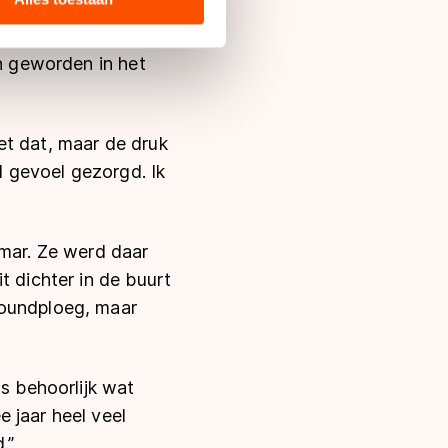
s de VS, waar mogelijk geen
rhalen op elkaar
 in met deze overdracht.
en geworden in het
et dat, maar de druk
d gevoel gezorgd. Ik
amar. Ze werd daar
t dichter in de buurt
roundploeg, maar
is behoorlijk wat
 jaar heel veel
.”