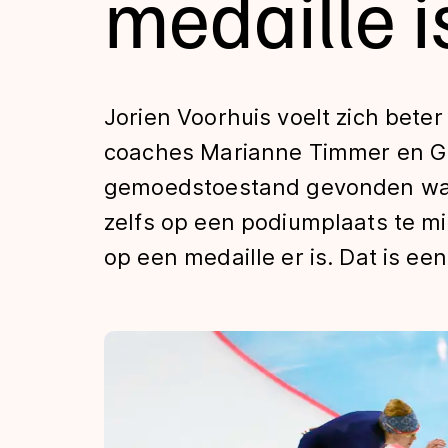
medaille is
Tijden & historie
De weg op
Jorien Voorhuis voelt zich beter
coaches Marianne Timmer en G
Schaatsfans
gemoedstoestand gevonden waard
zelfs op een podiumplaats te mi
Olympische Spe
op een medaille er is. Dat is ee