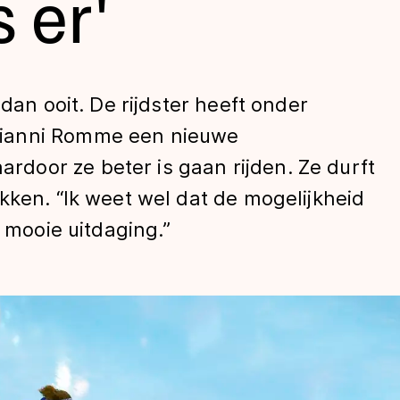
 er'
 dan ooit. De rijdster heeft onder
ianni Romme een nieuwe
oor ze beter is gaan rijden. Ze durft
kken. “Ik weet wel dat de mogelijkheid
len
n mooie uitdaging.”