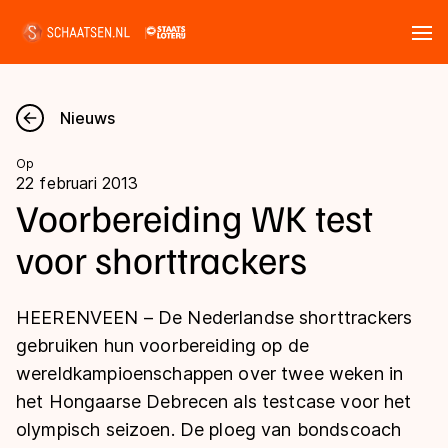
Tickets
Zoeken
Nieuws
Nieuws
Op
22 februari 2013
Kalender
Voorbereiding WK test
voor shorttrackers
Disciplines
Marathon
Uitslagen
HEERENVEEN – De Nederlandse shorttrackers
Langebaan
gebruiken hun voorbereiding op de
Langebaan
wereldkampioenschappen over twee weken in
Shorttrack
Tijden & historie
het Hongaarse Debrecen als testcase voor het
Shorttrack
Inlineskaten
olympisch seizoen. De ploeg van bondscoach
Ranglijsten Langebaan
Marathon
Kunstschaatsen