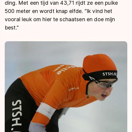
De weg op
ding. Met een tijd van 43,71 rijdt ze een puike
Persoonlijke records & tijden
Inlineskaten
Schoonrijden
500 meter en wordt knap elfde. ‘’Ik vind het
Inschrijven wedstrijden
Historie & statistiek
Schaatsfans
Kunstschaatsen
vooral leuk om hier te schaatsen en doe mijn
Natuurijs
Algemene Nederlandse Schaatstijd
best.’’
Alles voor jou als schaatsfan
Deze zomer de weg op
Olympische Spelen
Evenementen
Waar kan ik schaatsen en skaten?
Olympische Spelen
Tickets
Medaille overzicht
Livestreams
Medaillespiegel
Word schaatsfan!
Olympische uitslagen
Winacties
Van Jong tot Goud verhalen