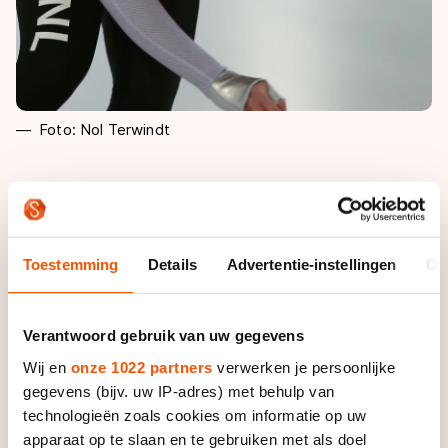
Foto: Nol Terwindt
Haar tweelingzusje Femke staat een stuk meer
gespannen langs de ijsbaan. Zij heeft zelf altijd veel
last van wedstrijdspanning en mag daarom ook niet
Toestemming
Details
Advertentie-instellingen
Ov
aan het NK Allround mee doen. ‘’Ik ben heel blij voor
Machteld dat ze hier mag rijden, maar ik baal ook dat
ik zelf niet mag rijden,’’ zegt het kleine meisje met de
Verantwoord gebruik van uw gegevens
grote, witte muts op haar hoofd. ‘’Ik word bij
wedstrijden altijd zo zenuwachtig en daarom ging de
Wij en
onze 1022 partners
verwerken je persoonlijke
selectiewedstrijd voor dit NK ook niet zo goed.’’
gegevens (bijv. uw IP-adres) met behulp van
technologieën zoals cookies om informatie op uw
apparaat op te slaan en te gebruiken met als doel
Toch is ze wel naar Deventer gekomen om haar zusje