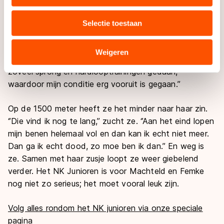
uw gebruik van onze site met onze partners voor social
De 500 meter vindt ze de leukste afstand. Ze houdt
media, advertenties en analyse. Zij kunnen deze
wel van sprinten en smijt op het ijs met energie. ‘’Dan
Selectie toestaan
combineren met andere gegevens die u aan hen heeft
moet alles perfect zijn,’’ zegt ze stralend. ‘’Door al die
verstrekt of die zij hebben verzameld via hun services.
zware trainingen in de zomer kan ik dat nu ook goed
Sommige partners kunnen gegevens doorgeven aan
Weigeren
aan. We hebben met de Baanselectie van Haarlem
landen buiten de EU, zoals de VS, waar mogelijk geen
zoveel sprong en hardlooptrainingen gedaan,
adequaat beschermingsniveau geldt volgens de GDPR.
waardoor mijn conditie erg vooruit is gegaan.’’
Door op ‘Toestaan’ te klikken, stemt u in met deze
overdracht. Meer informatie vindt u in ons
cookiebeleid
.
Op de 1500 meter heeft ze het minder naar haar zin.
‘’Die vind ik nog te lang,’’ zucht ze. ‘’Aan het eind lopen
mijn benen helemaal vol en dan kan ik echt niet meer.
Dan ga ik echt dood, zo moe ben ik dan.’’ En weg is
ze. Samen met haar zusje loopt ze weer giebelend
verder. Het NK Junioren is voor Machteld en Femke
nog niet zo serieus; het moet vooral leuk zijn.
Volg alles rondom het NK junioren via onze speciale
pagina