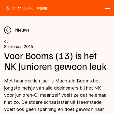
Tickets
Zoeken
Nieuws
Nieuws
Op
8 februari 2015
Kalender
Voor Booms (13) is het
NK Junioren gewoon leuk
Disciplines
Marathon
Uitslagen
Met haar dertien jaar is Machteld Booms het
Langebaan
jongste meisje van alle deelnemers bij het NK
Langebaan
voor junioren-C, maar zelf voelt ze dat helemaal
Shorttrack
Tijden & historie
niet zo. De stoere schaatsster uit Heemstede
Shorttrack
Inlineskaten
voelt ook geen spanning en doet gewoon haar
Ranglijsten Langebaan
Marathon
Kunstschaatsen