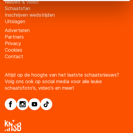
Nieuws & video
adequaat beschermingsniveau geldt volgens de GDPR.
Schaatsfan
Door op ‘Toestaan’ te klikken, stemt u in met deze
Inschrijven wedstrijden
overdracht. Meer informatie vindt u in ons
cookiebeleid
.
Uitslagen
Adverteren
Partners
Privacy
Cookies
Contact
Altijd op de hoogte van het laatste schaatsnieuws?
Volg ons ook op social media voor alle leuke
schaatsfoto's, video's en meer!