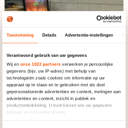
De weg op
Persoonlijke records & tijden
Inlineskaten
Schoonrijden
Inschrijven wedstrijden
Historie & statistiek
Schaatsfans
Kunstschaatsen
Natuurijs
Algemene Nederlandse Schaatstijd
Alles voor jou als schaatsfan
Deze zomer de weg op
Toestemming
Details
Advertentie-instellingen
Ov
Olympische Spelen
Evenementen
Waar kan ik schaatsen en skaten?
Olympische Spelen
Tickets
Verantwoord gebruik van uw gegevens
Medaille overzicht
Livestreams
Wij en
onze 1022 partners
verwerken je persoonlijke
gegevens (bijv. uw IP-adres) met behulp van
Medaillespiegel
Word schaatsfan!
technologieën zoals cookies om informatie op uw
Olympische uitslagen
Winacties
apparaat op te slaan en te gebruiken met als doel
gepersonaliseerde advertenties en content, metingen aan
Van Jong tot Goud verhalen
advertenties en content, inzicht in publiek en
productontwikkeling. U kunt kiezen wie uw gegevens
gebruikt en met welke doelen.
Als u het toestaat, willen we ook graag:
Toestemmingsselectie