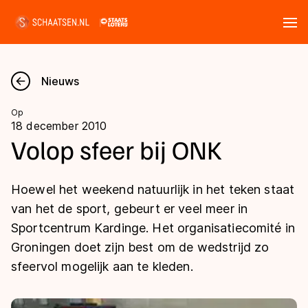
Tickets
Zoeken
Nieuws
Nieuws
Op
18 december 2010
Kalender
Volop sfeer bij ONK
Disciplines
Hoewel het weekend natuurlijk in het teken staat
Marathon
van het de sport, gebeurt er veel meer in
Uitslagen
Sportcentrum Kardinge. Het organisatiecomité in
Langebaan
Groningen doet zijn best om de wedstrijd zo
Langebaan
Shorttrack
Tijden & historie
sfeervol mogelijk aan te kleden.
Shorttrack
Inlineskaten
Ranglijsten Langebaan
Marathon
Kunstschaatsen