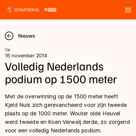
Tickets
Zoeken
Nieuws
Nieuws
Op
16 november 2014
Kalender
Volledig Nederlands
podium op 1500 meter
Disciplines
Marathon
Uitslagen
Met de overwinning op de 1500 meter heeft
Langebaan
Kjeld Nuis zich gerevancheerd voor zijn tweede
Langebaan
plaats op de 1000 meter. Wouter olde Heuvel
Shorttrack
Tijden & historie
werd tweede en Koen Verweij derde, zo zorgend
Shorttrack
Inlineskaten
voor een volledig Nederlands podium.
Ranglijsten Langebaan
Marathon
Kunstschaatsen