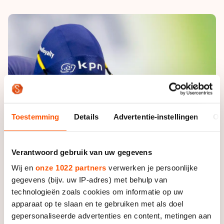
De weg op
Persoonlijke records & tijden
Inlineskaten
Schoonrijden
Inschrijven wedstrijden
Historie & statistiek
Schaatsfans
Kunstschaatsen
Natuurijs
Algemene Nederlandse Schaatstijd
Alles voor jou als schaatsfan
Deze zomer de weg op
Olympische Spelen
Evenementen
Waar kan ik schaatsen en skaten?
Olympische Spelen
Tickets
Medaille overzicht
Livestreams
Toestemming
Details
Advertentie-instellingen
Ov
Medaillespiegel
Word schaatsfan!
Olympische uitslagen
Winacties
Verantwoord gebruik van uw gegevens
Van Jong tot Goud verhalen
Wij en
onze 1022 partners
verwerken je persoonlijke
gegevens (bijv. uw IP-adres) met behulp van
technologieën zoals cookies om informatie op uw
apparaat op te slaan en te gebruiken met als doel
gepersonaliseerde advertenties en content, metingen aan