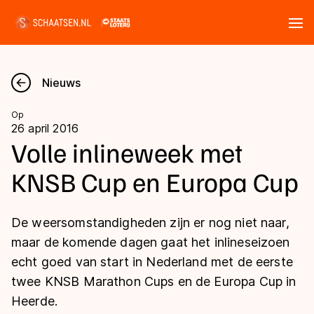
Tickets
Zoeken
Nieuws
Nieuws
Op
26 april 2016
Kalender
Volle inlineweek met
KNSB Cup en Europa Cup
Disciplines
Marathon
Uitslagen
De weersomstandigheden zijn er nog niet naar,
Langebaan
maar de komende dagen gaat het inlineseizoen
Langebaan
echt goed van start in Nederland met de eerste
Shorttrack
Tijden & historie
twee KNSB Marathon Cups en de Europa Cup in
Shorttrack
Inlineskaten
Heerde.
Ranglijsten Langebaan
Marathon
Kunstschaatsen