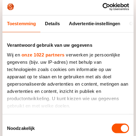
De weg op
Persoonlijke records & tijden
Inlineskaten
Schoonrijden
Inschrijven wedstrijden
Historie & statistiek
Schaatsfans
Kunstschaatsen
Natuurijs
Toestemming
Details
Advertentie-instellingen
Ov
Algemene Nederlandse Schaatstijd
Alles voor jou als schaatsfan
Deze zomer de weg op
Olympische Spelen
Verantwoord gebruik van uw gegevens
Evenementen
Waar kan ik schaatsen en skaten?
Olympische Spelen
Wij en
onze 1022 partners
verwerken je persoonlijke
Tickets
gegevens (bijv. uw IP-adres) met behulp van
Medaille overzicht
Livestreams
technologieën zoals cookies om informatie op uw
Medaillespiegel
apparaat op te slaan en te gebruiken met als doel
Word schaatsfan!
gepersonaliseerde advertenties en content, metingen aan
Olympische uitslagen
Winacties
advertenties en content, inzicht in publiek en
Van Jong tot Goud verhalen
productontwikkeling. U kunt kiezen wie uw gegevens
gebruikt en met welke doelen.
Als u het toestaat, willen we ook graag:
Toestemmingsselectie
Noodzakelijk
Informatie verzamelen over uw geografische locatie,
die tot een paar meter nauwkeurig kan zijn