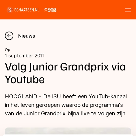
Tickets
Zoeken
Nieuws
Nieuws
Op
1 september 2011
Kalender
Volg Junior Grandprix via
Youtube
Disciplines
Marathon
Uitslagen
HOOGLAND - De ISU heeft een YouTub-kanaal
Langebaan
in het leven geroepen waarop de programma's
Langebaan
van de Junior Grandprix bijna live te volgen zijn.
Shorttrack
Tijden & historie
Shorttrack
Inlineskaten
Ranglijsten Langebaan
Marathon
Kunstschaatsen