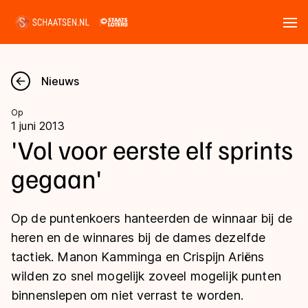
Tickets
Zoeken
Nieuws
Nieuws
Op
1 juni 2013
Kalender
'Vol voor eerste elf sprints
gegaan'
Disciplines
Marathon
Uitslagen
Op de puntenkoers hanteerden de winnaar bij de
Langebaan
heren en de winnares bij de dames dezelfde
Langebaan
tactiek. Manon Kamminga en Crispijn Ariëns
Shorttrack
Tijden & historie
wilden zo snel mogelijk zoveel mogelijk punten
Shorttrack
Inlineskaten
binnenslepen om niet verrast te worden.
Ranglijsten Langebaan
Marathon
Kunstschaatsen