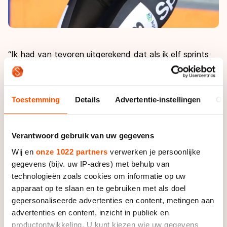
“Ik had van tevoren uitgerekend dat als ik elf sprints
zou winnen, dat me dan niets kon gebeuren. Dus ben
ik volle bak voor de eerste elf sprints gegaan”,
vertelde Kamminga.
Toestemming
Details
Advertentie-instellingen
Ov
Haar medevluchter, Elma de Vries, had wel door dat
Kamminga al elf keer dubbele punten op zak had,
Verantwoord gebruik van uw gegevens
vertelde de winnares. “Elma had niet echt het idee
Wij en
onze 1022 partners
verwerken je persoonlijke
dat het al zover was toen ze in de aanval ging, maar
gegevens (bijv. uw IP-adres) met behulp van
ik wist het wel.”
technologieën zoals cookies om informatie op uw
apparaat op te slaan en te gebruiken met als doel
Die aanval van De Vries kon Kamminga niet pareren.
gepersonaliseerde advertenties en content, metingen aan
“Ik werd op dat moment wel echt door haar gelost. Ik
advertenties en content, inzicht in publiek en
kon echt niet mee. Het was heel zwaar, zo met zijn
productontwikkeling. U kunt kiezen wie uw gegevens