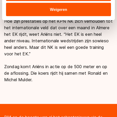
goeien die meerijden. Zo was vandaag Jan Blokhuijsen
verstrekt of die zij hebben verzameld via hun services.
heel sterk.”
Sommige partners kunnen gegevens doorgeven aan
Weigeren
landen buiten de EU, zoals de VS, waar mogelijk geen
Hoe zijn prestaties op het KPN NK zich verhouden tot
adequaat beschermingsniveau geldt volgens de GDPR.
het internationale veld dat over een maand in Almere
Door op ‘Toestaan’ te klikken, stemt u in met deze
het EK rijdt, weet Ariëns niet. “Het EK is een heel
overdracht. Meer informatie vindt u in ons
cookiebeleid
.
ander niveau. Internationale wedstrijden zijn sowieso
heel anders. Maar dit NK is wel een goede training
voor het EK.”
Zondag komt Ariëns in actie op de 500 meter en op
de aflossing. Die koers rijdt hij samen met Ronald en
Michel Mulder.